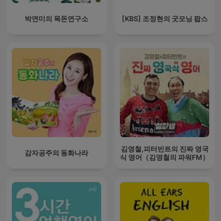
박연미의 목돈연구소
[KBS] 조정현의 굿모닝 팝스
김영철,피터빈트의 진짜 영국
감자공주의 동화나라
식 영어（김영철의 파워FM）