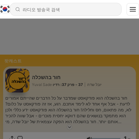
팟캐스트
חור בהשכלה
37 - פרק 37: רדיו
|
Yuval Sade יובל שדה
חור בהשכלה הוא פודקאסט שמדבר על כל הדברים שהייתם אמורים
לדעת - אבל אף אחד לא לימד אתכם. רגע, אז זה פודקאסט על כלום?
לא, מה פתאום, חס וחלילה! חור בהשכלה הוא פודקאסט ידע כללי ולכן
הוא מתמקד בנושאים שהם דווקא יחסית מוכרים - אבל שווה להכיר
אותם יותר. חור בהשכלה הוא הפקה עצמאית של יובל שדה, מי
שמעוניין לתמוך בפודקאסט מוזמן לעשות את זה דרך הלינק הבא:
https://www.buymeacoffee.com/yuvalsade55 הנה לינק לדף
1