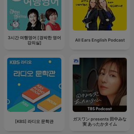
3시간 여행영어 [경박한 영어
All Ears English Podcast
강의실]
ガスワン presents 田中みな
[KBS] 라디오 문학관
実 あったかタイム