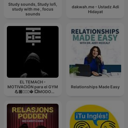
Study sounds, Study lofi,
dakwah.me - Ustadz Adi
study with me , focus
Hidayat
sounds
EL TEMACH -
MOTIVACIÓN para el GYM
Relationships Made Easy
💪🏼🏋🏻‍♀🔱 💥MODO
GUERRA💥