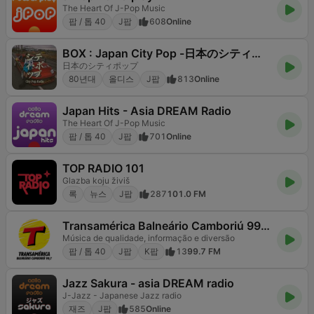
The Heart Of J-Pop Music
팝 / 톱 40
J팝
608
Online
BOX : Japan City Pop -日本のシティポップ
日本のシティポップ
80년대
올디스
J팝
813
Online
Japan Hits - Asia DREAM Radio
The Heart Of J-Pop Music
팝 / 톱 40
J팝
701
Online
TOP RADIO 101
Glazba koju živiš
록
뉴스
J팝
287
101.0 FM
Transamérica Balneário Camboriú 99.7 FM
Música de qualidade, informação e diversão
팝 / 톱 40
J팝
K팝
13
99.7 FM
Jazz Sakura - asia DREAM radio
J-Jazz - Japanese Jazz radio
재즈
J팝
585
Online