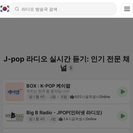
J-pop 라디오 실시간 듣기: 인기 전문 채
널
5
BOX : K-POP 케이팝
우리는 한국 팝 음악입니다!
팝 / 톱 40
J팝
K팝
605
서울특별시
Online
Big B Radio - JPOP(인터넷 라디오)
팝 / 톱 40
J팝
24
서울특별시
Online