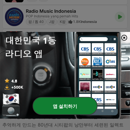
Radio Music Indonesia
POP Indonesia yang pernah Hits
팝 / 톱 40
J팝
K팝
1.8K
Indonesia
BOX : Anime Radio -アニメラジオ
私たちはアニメ音楽が大好きです！
J팝
K팝
영화음악
251
Online
Old Monk Radio
Old Monk Radio
클래식
볼리우드
J팝
123
Online
앱 설치하기
대한민국 내에서 J-pop은 단순한 서브컬처를 넘어 폭넓은
마니아층을 형성하며 꾸준한 사랑을 받고 있습니다. 과거를
추억하게 만드는 80년대 시티팝의 낭만부터 세련된 일렉트