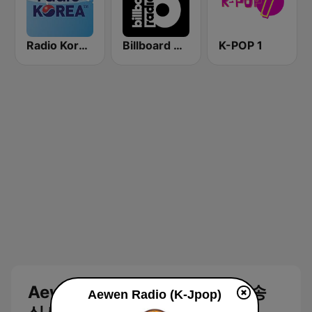
Radio Korea 1540 AM
Billboard Radio - EDM/Club
K-POP 1
Aewen Radio (K-Jpop) 생방송
Aewen Radio (K-Jpop)