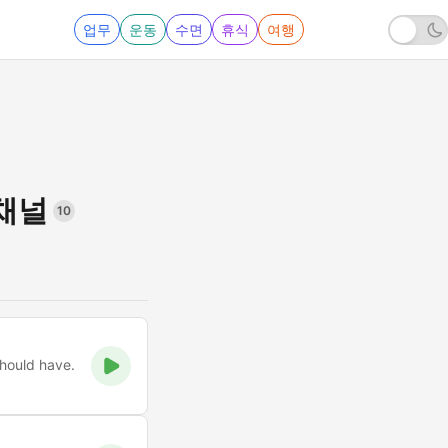
업무
운동
수면
휴식
여행
채널
10
should have.