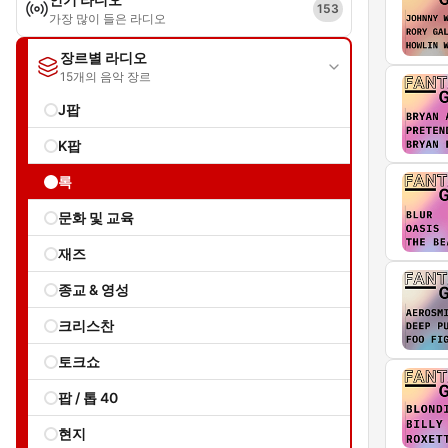
153
가장 많이 들은 라디오
장르별 라디오
15개의 음악 장르
J팝
K팝
록
문화 및 교육
재즈
종교 & 영성
크리스찬
토크쇼
팝 / 톱 40
현지