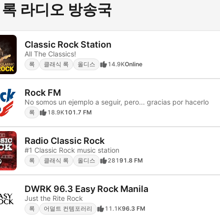
 록 라디오 방송국
Classic Rock Station
All The Classics!
록
클래식 록
올디스
14.9K
Online
Rock FM
No somos un ejemplo a seguir, pero... gracias por hacerlo
록
18.9K
101.7 FM
Radio Classic Rock
#1 Classic Rock music station
록
클래식 록
올디스
281
91.8 FM
DWRK 96.3 Easy Rock Manila
Just the Rite Rock
록
어덜트 컨템포러리
11.1K
96.3 FM