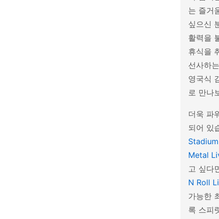
는 즐거
싶으신 
활력을 
휴식을 
선사하는
영국식 
로 만나
더욱 파
되어 있
Stadium
Metal Li
고 싶다
N Roll L
가능한 
록 스피