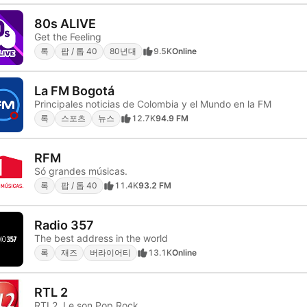
80s ALIVE
Get the Feeling
록
팝 / 톱 40
80년대
9.5K
Online
La FM Bogotá
Principales noticias de Colombia y el Mundo en la FM
록
스포츠
뉴스
12.7K
94.9 FM
RFM
Só grandes músicas.
록
팝 / 톱 40
11.4K
93.2 FM
Radio 357
The best address in the world
록
재즈
버라이어티
13.1K
Online
RTL 2
RTL2, Le son Pop Rock