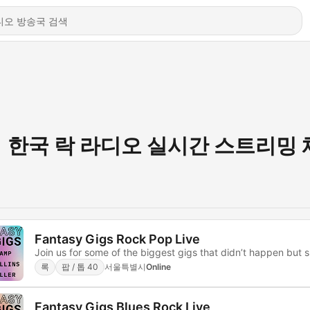
한국 락 라디오 실시간 스트리밍 
Fantasy Gigs Rock Pop Live
Join us for some of the biggest gigs that didn’t happen but 
록
팝 / 톱 40
서울특별시
Online
Fantasy Gigs Blues Rock Live