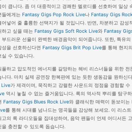
움이 큽니다. 좀 더 대중적이고 경쾌한 멜로디를 선호하여 일상
분들에게는
Fantasy Gigs Pop Rock Live
나
Fantasy Gigs Roc
불어넣어 줄 훌륭한 선택지가 될 것입니다. 반면, 차분하고 감성
취하고 싶을 때는
Fantasy Gigs Soft Rock Live
와
Fantasy Gig
 부드러운 선율이 완벽한 배경음악이 되어줍니다. 또한, 특유의
감성을 선호하신다면
Fantasy Gigs Brit Pop Live
를 통해 현지
보실 수 있습니다.
워풀하고 압도적인 에너지를 갈망하는 헤비 리스너들을 위한 전
습니다. 마치 실제 공연장 한복판에 있는 듯한 생동감을 원하신
 Live
가 제격이며, 묵직하고 강렬한 사운드의 정점을 경험할 수
ve
역시 놓칠 수 없는 즐거움입니다. 록의 역사적 뿌리를 탐구하
면
Fantasy Gigs Blues Rock Live
와 클래식한 매력이 돋보이는
ive
를 통해 시대를 넘나드는 명곡들을 감상해 보세요. 이 리스트
최고의 록 라디오들을 집대성하여, 음악 팬들이 언제 어디서든
릿을 충전할 수 있도록 돕습니다.