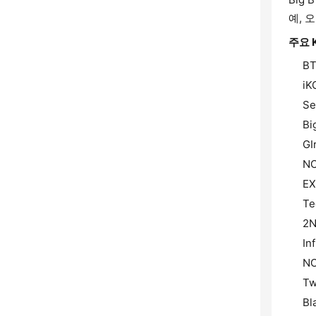
예, 
주요 
B
iK
Se
Bi
GI
N
E
Te
2N
Inf
N
Tw
Bl