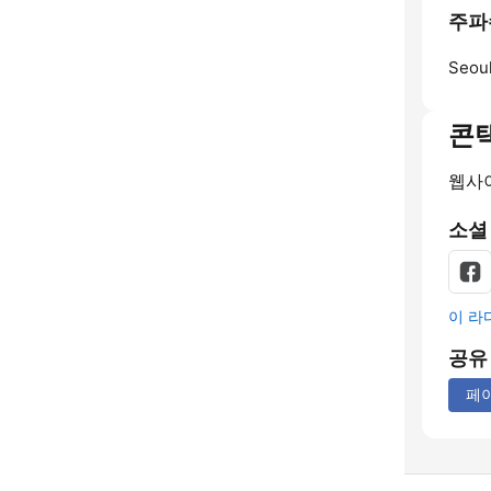
주파수
Seoul
콘
웹사
소셜
이 라
공유
페