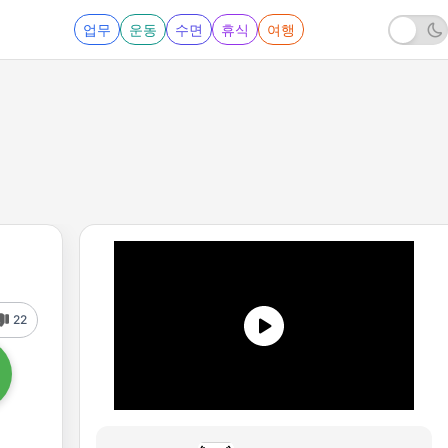
업무
운동
수면
휴식
여행
22