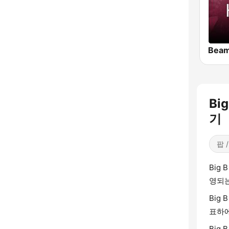
Bi
기
팝 /
Big
영되는
Big
표하에
Big