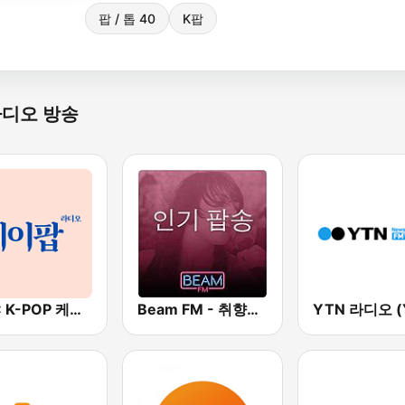
팝 / 톱 40
K팝
라디오 방송
BOX : K-POP 케이팝
Beam FM - 취향저격 감각 팝송