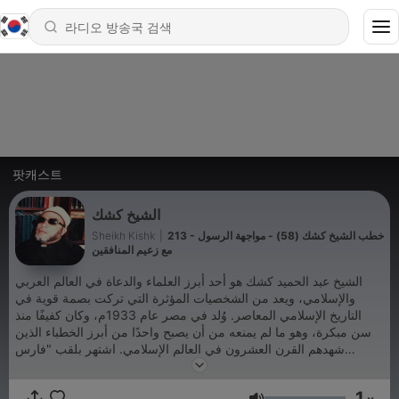
팟캐스트
الشيخ كشك
213 - خطب الشيخ كشك (58) - مواجهة الرسول
|
Sheikh Kishk
مع زعيم المنافقين
الشيخ عبد الحميد كشك هو أحد أبرز العلماء والدعاة في العالم العربي
والإسلامي، ويعد من الشخصيات المؤثرة التي تركت بصمة قوية في
التاريخ الإسلامي المعاصر. وُلد في مصر عام 1933م، وكان كفيفًا منذ
سن مبكرة، وهو ما لم يمنعه من أن يصبح واحدًا من أبرز الخطباء الذين
شهدهم القرن العشرون في العالم الإسلامي. اشتهر بلقب "فارس
المنابر" نظرًا لأسلوبه القوي والعاطفي في الخطابة، وكان يُلقب أيضًا
بـ"محامي الحركة الإسلامية" بسبب مواقفه المشهودة في دعم الإسلام
1