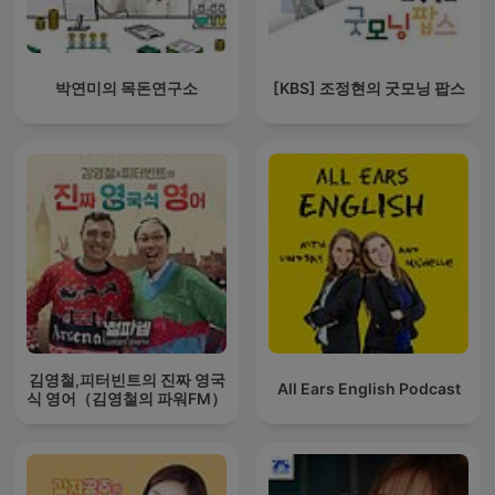
박연미의 목돈연구소
[KBS] 조정현의 굿모닝 팝스
김영철,피터빈트의 진짜 영국
All Ears English Podcast
식 영어（김영철의 파워FM）