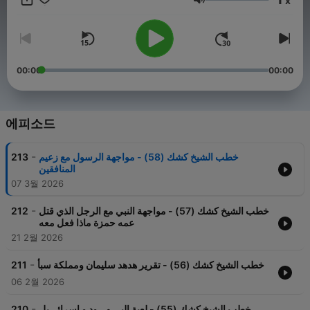
x
وتبني قضاياه المختلفة.
음량
الشيخ كشك لم يكن فقط من العلماء الكبار، بل كان أيضًا من الدعاة
المخلصين الذين اهتموا بتبليغ رسالة الإسلام، وتحقيق الوعي الديني في
مجتمعاته. بدأت رحلته الدعوية في سن مبكرة، حيث أسس لنفسه مكانة
مميزة على المنابر، وعُرف بقوة تأثيره على الجمهور، وقدرته على إلقاء
00:00
00:00
الخطب التي تجمع بين العلم والحكمة. حتى بعد أن فقد بصره، أصبح أكثر
إصرارًا على نشر رسالة الإسلام، وهو ما جعل خطبه تتسم بالحماسة
والصدق، كما كانت تمثل دعوة لتوعية المسلمين في مختلف جوانب
حياتهم.
에피소드
لقد سجل الشيخ كشك أكثر من 2000 خطبة على مدار أربعين عامًا،
-
خطب الشيخ كشك (58) - مواجهة الرسول مع زعيم
213
خلال هذه الفترة كان له دور كبير في نشر الفكر الإسلامي، خصوصًا بين
المنافقين
الشباب، حيث كان يتميز بأسلوبه الخطابي الذي يجمع بين البلاغة
07 3월 2026
والعاطفة. خطب الشيخ عبد الحميد كشك كانت تلامس قلوب الناس وتؤثر
فيهم بشكل عميق، وكان يركز في خطبه على القضايا الاجتماعية
-
والسياسية، والتأكيد على أهمية العودة إلى الإسلام في مواجهة التحديات
خطب الشيخ كشك (57) - مواجهة النبي مع الرجل الذي قتل
212
عمه حمزة ماذا فعل معه
الحديثة.
21 2월 2026
كما أن الشيخ كشك كان من أبرز المدافعين عن الحقوق الإسلامية
والعربية في مواجهة الاستعمار والظلم، وهو ما جعل خطبه تتسم
-
خطب الشيخ كشك (56) - تقرير هدهد سليمان ومملكة سبأ
211
بالشجاعة والجرأة في التعبير عن قضايا الأمة. وعلى الرغم من تعرضه
06 2월 2026
لبعض المضايقات من الأنظمة السياسية في بعض الفترات، ظل ثابتًا في
موقفه ولم يتراجع عن دعوته.
-
خطب الشيخ كشك (55) - لعبة اليـ.ــهـ.ـود و اسرائـ.ـيل
210