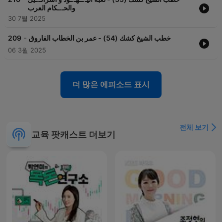
والحـ.ـكام العرب
من خلال خطبه العديدة، تناول الشيخ كشك العديد من القضايا الهامة التي
30 7월 2025
كانت تشغل المجتمع العربي والإسلامي في فترة زمانه، مثل: التوعية
بأهمية الصلاة، محاربة الفساد والظلم، الدفاع عن حقوق المرأة في
-
خطب الشيخ كشك (54) - عمر بن الخطاب الفاروق
209
الإسلام، والحديث عن عواقب الابتعاد عن الدين. كانت خطبه تشجع الناس
06 3월 2025
على الالتزام بأوامر الله ورسوله، وترشدهم إلى طرق النجاة في الدنيا
والآخرة.
الشيخ عبد الحميد كشك لم يقتصر تأثيره على منابر المساجد فقط، بل
더 많은 에피소드 표시
امتد من خلال تسجيلات خطبه التي وصلت إلى ملايين الناس حول العالم
عبر الراديو والتلفزيون. هذه الخطب تركت أثراً عميقاً في العديد من
الأجيال التي نشأت على سماع كلامه الحكيم والمليء بالتحفيز والموعظة.
بفضل هذه الخطب، استطاع الشيخ كشك أن يكون من أبرز المفكرين
الدينيين في العصر الحديث، وأن يساهم بشكل كبير في نشر الدعوة
전체 보기
교육 팟캐스트 더보기
الإسلامية في وقت كانت فيه الأمة بحاجة ماسة إلى الوعي الديني
والروحي.
إن الشيخ عبد الحميد كشك يعتبر رمزًا من رموز الوعي الديني في العصر
الحديث، وسيظل إرثه الدعوي حاضراً في قلب كل من استمع إلى خطبه
وتعلم منها.