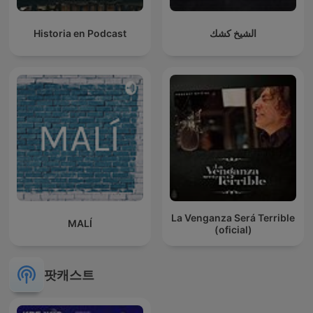
Historia en Podcast
الشيخ كشك
La Venganza Será Terrible
MALÍ
(oficial)
팟캐스트