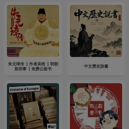
朱元璋传 ▏作者吴晗 ▏明朝
中文歷史說書
那些事 ▏免费公版书