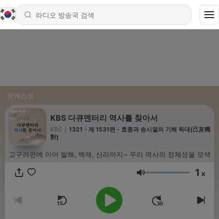
팟캐스트
KBS 다큐멘터리 역사를 찾아서
KBS
|
1321 - 제 1531편 - 효종과 송시열의 기해 독대(己亥獨
對)
고구려편에 이어 발해, 백제, 신라까지~ 우리 역사의 정체성을 모색
1
x
음량