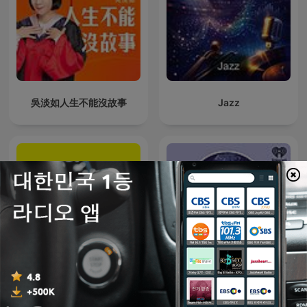
吳淡如人生不能沒故事
Jazz
Stuff You Missed in
The China Podcast
History Class