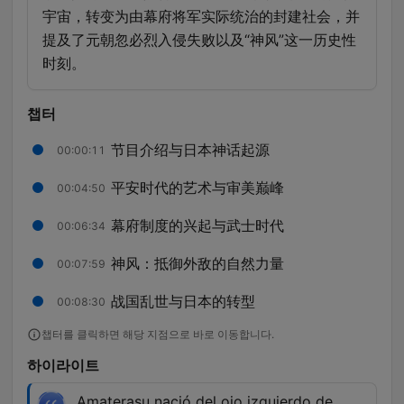
宇宙，转变为由幕府将军实际统治的封建社会，并
提及了元朝忽必烈入侵失败以及“神风”这一历史性
时刻。
챕터
节目介绍与日本神话起源
00:00:11
平安时代的艺术与审美巅峰
00:04:50
幕府制度的兴起与武士时代
00:06:34
神风：抵御外敌的自然力量
00:07:59
战国乱世与日本的转型
00:08:30
챕터를 클릭하면 해당 지점으로 바로 이동합니다.
하이라이트
Amaterasu nació del ojo izquierdo de