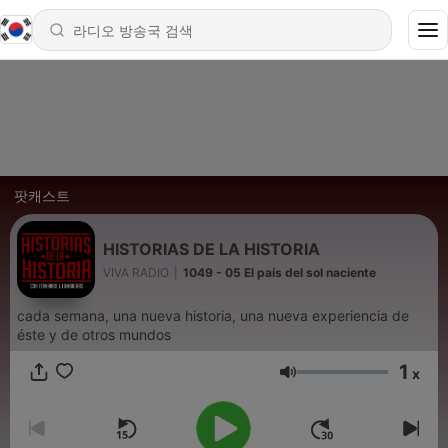
팟캐스트
HISTORIAS DE LA HISTORIA
VIVA RADIO
|
1049 - 05 El país del sol naciente
cada semana, una nueva historia, una nueva experiencia de
éste y de otros mundos
1
x
음량