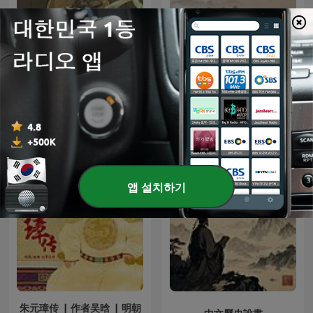
[KBS] 다큐멘터리 역사를 찾
成人情色天堂app
아서
앱 설치하기
朱元璋传 ▏作者吴晗 ▏明朝