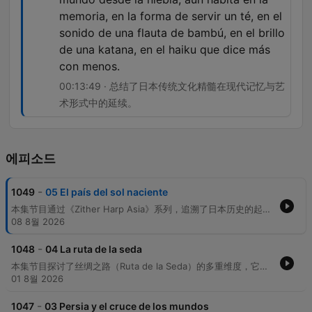
memoria, en la forma de servir un té, en el
sonido de una flauta de bambú, en el brillo
de una katana, en el haiku que dice más
con menos.
00:13:49 · 总结了日本传统文化精髓在现代记忆与艺
术形式中的延续。
에피소드
-
1049
05 El país del sol naciente
本集节目通过《Zither Harp Asia》系列，追溯了日本历史的起源与演变。内容涵盖了从日本神话中太阳女神天照大神（Amaterasu）的诞生，到平安时代京都（Heian-kyo）艺术与文化的鼎盛时期。节目探讨了日本如何从一个自视为“神之国”的独特宇宙，转变为由幕府将军实际统治的封建社会，并提及了元朝忽必烈入侵失败以及“神风”这一历史性时刻。
08 8월 2026
-
1048
04 La ruta de la seda
本集节目探讨了丝绸之路（Ruta de la Seda）的多重维度，它不仅是一条经济贸易路线，更是一个连接中国、中亚、波斯、印度、阿拉伯、希腊、罗马等文明的文化纽带。通过对撒马尔罕和布哈拉等历史节点的描述，节目展现了外交官、战略家与商人如何在贸易中进行无声的文化交流与外交斡旋。 除了商品与思想的流动，节目也揭示了丝绸之路作为疾病传播路径的一面。丝绸之路被喻为一所“没有教室的学校”和“没有围墙的大学”，其遗产至今仍体现在我们的纺织品、香料以及语言之中。
01 8월 2026
-
1047
03 Persia y el cruce de los mundos