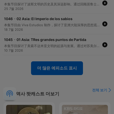
本集节目探讨了波斯文明的历史及其深远影响。通过回顾居鲁士大帝征服巴比伦以及《赛鲁斯圆柱》作为早期人权宣言的意义，节目展示了波斯如何不仅作为一个帝国存在，更作为一个连接不同世界的纽带。内容涵盖了琐罗亚斯德教的影响、波斯语在文学艺术中的地位，以及波斯文明在征服与连接之间的独特哲学。
25 7월 2026
-
1046
02 Asia: El Imperio de los sabios
本集节目由 Viva Estudios 制作，探讨了亚洲大陆深厚的思想底蕴。通过对印度教、佛教和儒家思想这三大核心思想流派的考察，节目展示了这些古老智慧如何跨越千年，在现代社会的日常生活、治理方式及精神信仰中持续发挥影响力。内容涵盖了这些思想从起源到传播的过程，以及它们如何在不同地域进行演变与适应。
18 7월 2026
-
1045
01 Asia: TRes grandes puntos de Partida
本集节目探讨了美索不达米亚文明的起源与发展。通过对苏美尔人、阿卡德人、亚述人和巴比伦人的历史梳理，介绍了两河流域（底格里斯河与幼发拉底河）作为文明摇篮的重要性。节目重点提及了巴比伦国王汉谟拉比制定的法律体系，以及该地区农业、手工业与城市化进程的演变。
10 7월 2026
더 많은 에피소드 표시
전체 보기
역사 팟캐스트 더보기