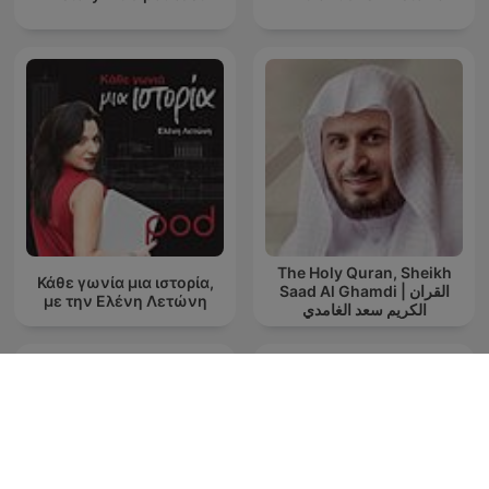
The Holy Quran, Sheikh
Κάθε γωνία μια ιστορία,
Saad Al Ghamdi | القران
με την Ελένη Λετώνη
الكريم سعد الغامدي