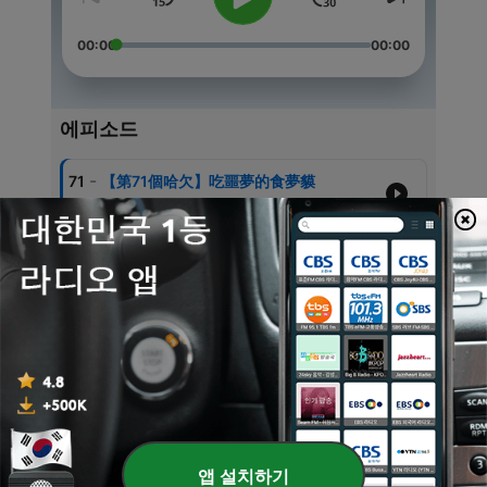
00:00
00:00
에피소드
-
71
【第71個哈欠】吃噩夢的食夢貘
09 8월 2026
-
70
【第70個哈欠】阿南西的智慧寶盒
19 7월 2026
-
69
【第69個哈欠】愛畫貓的男孩
09 7월 2026
-
68
【第68個哈欠】星星銀幣
19 6월 2026
-
67
【第67個哈欠】飯糰滾阿滾
앱 설치하기
09 6월 2026