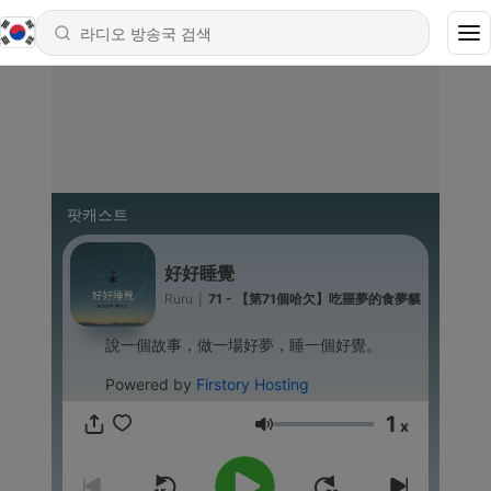
팟캐스트
好好睡覺
Ruru
|
71 - 【第71個哈欠】吃噩夢的食夢貘
說一個故事，做一場好夢，睡一個好覺。
Powered by
Firstory Hosting
1
x
음량