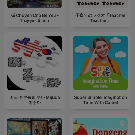
Kể Chuyện Cho Bé Yêu -
子育てのラジオ「Teacher
Truyện cổ tích
Teacher」
미국 주부들의 수다 Mijuda
Super Simple Imagination
미주다
Time With Caitie!