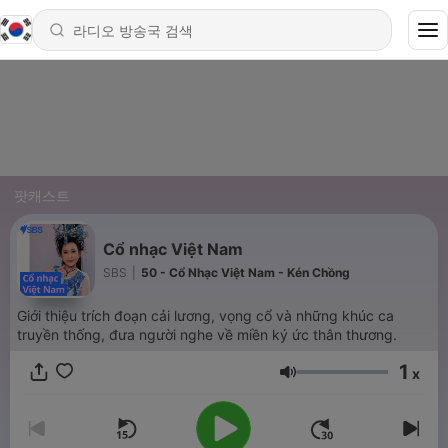
팟캐스트
Cổ nhạc Việt Nam
SBS
|
50 - Cổ Nhạc Việt Nam - Kén Chồng
Giới thiệu trích đoạn cải lương, vọng cổ và những khúc ca
truyền thống, đưa người nghe về miền ký ức thân thương.
1
x
음량