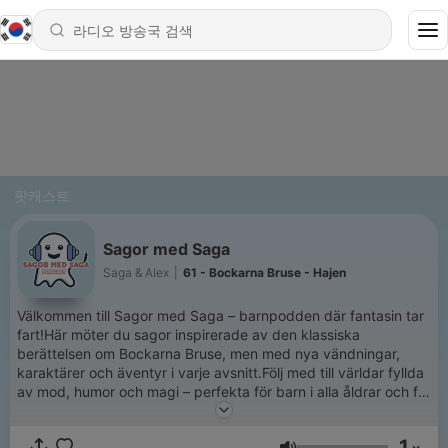
팟캐스트
Sagor med Saga
Saga & Alex
|
61 - Bockarna Bruse - Hajen
Välkommen till Sagor med Saga – barnpodden där fantasin tar
fart!Här möter du sagor inspirerade av den klassiska
berättelsen om Bockarna Bruse, men med nya vändningar,
karaktärer och äventyr i varje avsnitt.Följ med till världar fyllda
av mod, humor och magi – perfekta för barn i alla åldrar och för
hela familjen att lyssna på tillsammans.Oavsett om det är vid
läggdags som godnattsaga, på resan eller under mysstunden
1