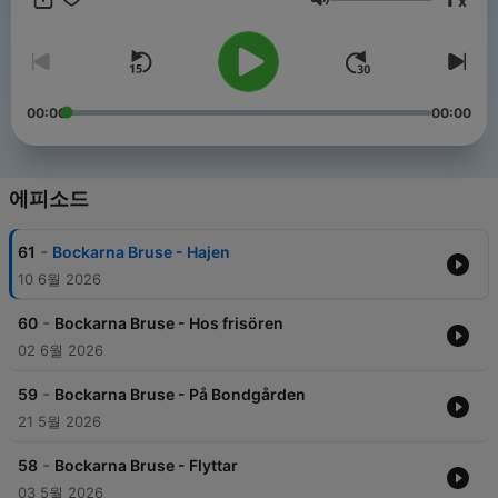
x
hemma, bjuder Saga på berättelser som både underhåller och
음량
väcker nyfikenhet.✨ Nya avsnitt varje vecka – låt sagornas
magi börja!
00:00
00:00
에피소드
-
61
Bockarna Bruse - Hajen
10 6월 2026
-
60
Bockarna Bruse - Hos frisören
02 6월 2026
-
59
Bockarna Bruse - På Bondgården
21 5월 2026
-
58
Bockarna Bruse - Flyttar
03 5월 2026