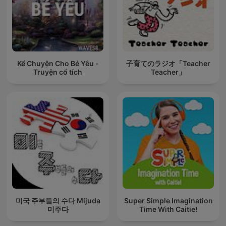
Kể Chuyện Cho Bé Yêu -
子育てのラジオ「Teacher
Truyện cổ tích
Teacher」
미국 주부들의 수다 Mijuda
Super Simple Imagination
미주다
Time With Caitie!