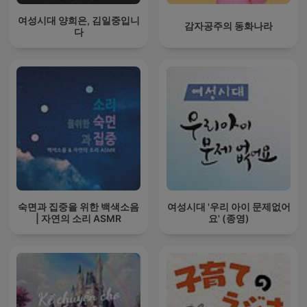
여성시대 양희은, 김일중입니
감자공주의 동화나라
다
숙면과 집중을 위한 백색소음
여성시대 '우리 아이 문제없어
| 자연의 소리 ASMR
요' (종영)