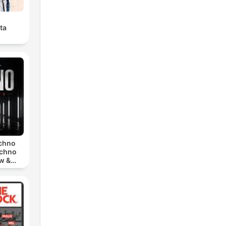
ta
echno
echno
w &
chno