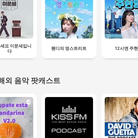
세요 이문세입니
웬디의 영스트리트
12시엔 주
다
해외 음악 팟캐스트