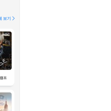
체 보기
악캠프