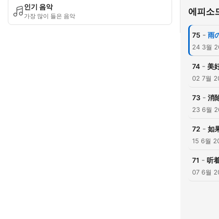
인기 음악
에피소
가장 많이 들은 음악
-
75
雨
24 3월 2
-
74
美
02 7월 2
-
73
消
23 6월 2
-
72
如
15 6월 2
-
71
听
07 6월 2