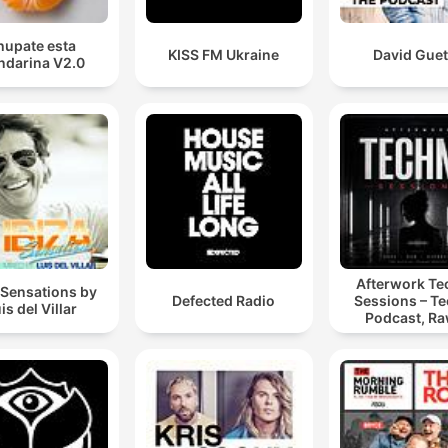
hupate esta
KISS FM Ukraine
David Guet
darina V2.0
Afterwork T
 Sensations by
Defected Radio
Sessions – T
is del Villar
Podcast, Ra
Hypnotic Te
Mixes