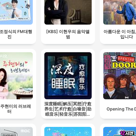
] 조정식의 FM대행
[KBS] 이현우의 음악앨
아름다운 이 아침
진
범
입니다
深度睡眠|解压|冥想|疗愈
S] 주현미의 러브레
养生|艺术疗愈|白噪音|助
Opening The 
터
眠音乐|轻音乐|苏阳阳频
道