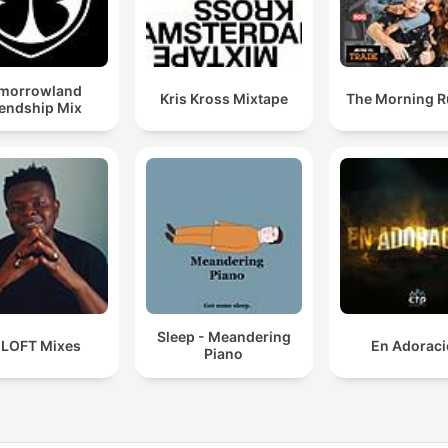
morrowland
Kris Kross Mixtape
The Morning 
iendship Mix
Sleep - Meandering
 LOFT Mixes
En Adorac
Piano