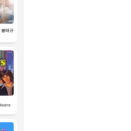
, 봉태규
Doors