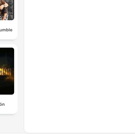
Rumble
ión