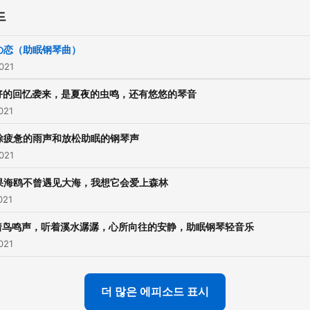
드
の恋（助眠钢琴曲）
021
好的回忆袭来，是夏夜的虫鸣，还有悠悠的琴音
021
除疲惫的雨声和放松助眠的钢琴声
021
果海鸥不曾遇见大海，我想它会爱上森林
021
着鸟鸣声，听着溪水潺潺，心所向往的安静，助眠钢琴轻音乐
021
더 많은 에피소드 표시