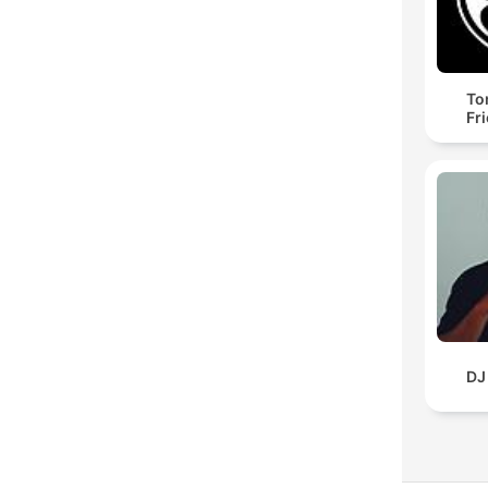
To
Fr
DJ