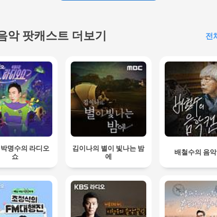
음악 팟캐스트 더보기
전
S] 박명수의 라디오
김이나의 별이 빛나는 밤
배철수의 음
쇼
에