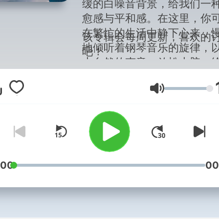
缓的白噪音背景，给我们一
愈感与平和感。在这里，你
在繁忙的生活中静下心来，
该专辑会每周更新，喜欢的
地倾听着钢琴音乐的旋律，
吧！
大自然的声音，放松大脑，
己的心灵一块栖息的地方，
白天里的各种疲惫和烦恼，
음량
舒神，
改善睡眠，舒缓身心
你一觉到天亮
！
:00
00