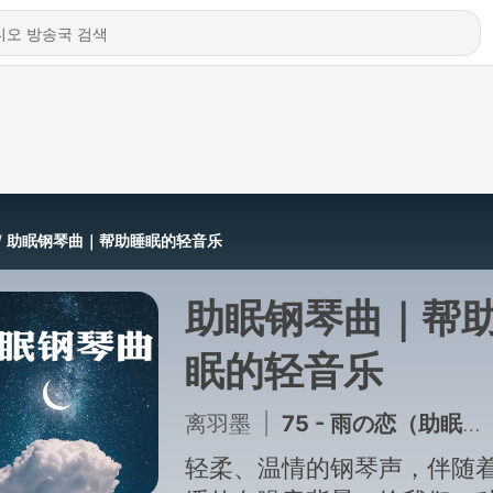
助眠钢琴曲｜帮助睡眠的轻音乐
助眠钢琴曲｜帮
眠的轻音乐
离羽墨
|
75 - 雨の恋（助眠钢琴曲）
轻柔、温情的钢琴声，伴随