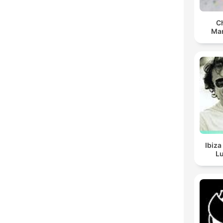
C
Man
Ibiza
Lu