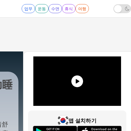
업무
운동
수면
휴식
여행
助睡
앱 설치하기
着舒