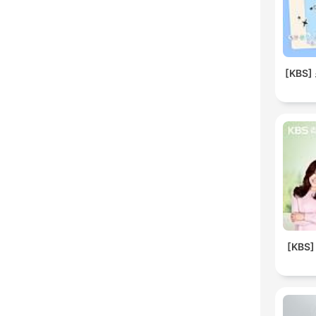
[KBS
[KB