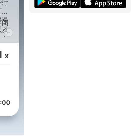
种疗
可以
慢慢
订阅
以及
给自
洗去
1
x
解压
，让
:00