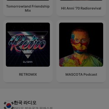
Tomorrowland Friendship
Hit Anni '70 Radiorevival
Mix
RETROMIX
MASCOTA Podcast
한국 라디오
라디오 방송국과 팟캐스트