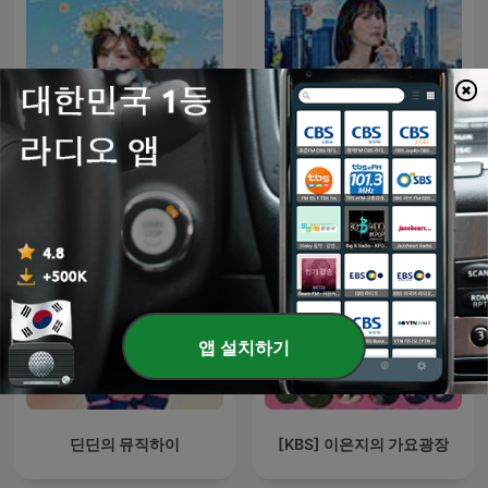
웬디의 영스트리트
12시엔 주현영
앱 설치하기
딘딘의 뮤직하이
[KBS] 이은지의 가요광장