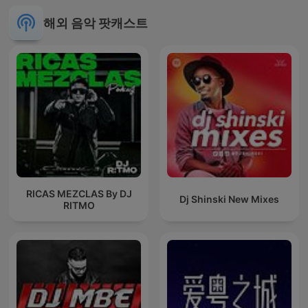
해외 음악 팟캐스트
RICAS MEZCLAS By DJ
Dj Shinski New Mixes
RITMO