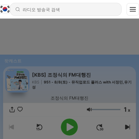
팟캐스트
[KBS] 조정식의 FM대행진
KBS
|
951 - 8/8(토) - 뮤직업로드 플러스 with 서정민,유기
성
조정식의 FM대행진
1
x
음량