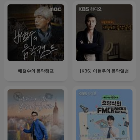
배철수의 음악캠프
[KBS] 이현우의 음악앨범