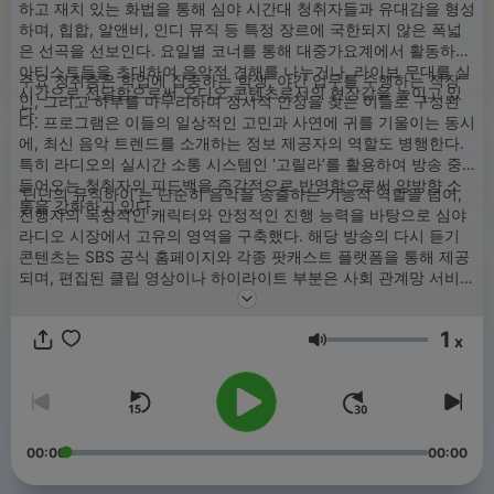
하고 재치 있는 화법을 통해 심야 시간대 청취자들과 유대감을 형성
하며, 힙합, 알앤비, 인디 뮤직 등 특정 장르에 국한되지 않은 폭넓
은 선곡을 선보인다. 요일별 코너를 통해 대중가요계에서 활동하는
아티스트들을 초대하여 음악적 견해를 나누거나, 라이브 무대를 실
주요 청취층은 학업에 집중하는 학생, 야간 업무를 수행하는 직장
시간으로 전달함으로써 오디오 콘텐츠로서의 현장감을 높이고 있
인, 그리고 하루를 마무리하며 정서적 안정을 찾는 이들로 구성된
다.
다. 프로그램은 이들의 일상적인 고민과 사연에 귀를 기울이는 동시
에, 최신 음악 트렌드를 소개하는 정보 제공자의 역할도 병행한다.
특히 라디오의 실시간 소통 시스템인 ‘고릴라’를 활용하여 방송 중
들어오는 청취자의 피드백을 즉각적으로 반영함으로써 양방향 소
‘딘딘의 뮤직하이’는 단순히 음악을 송출하는 기능적 역할을 넘어,
통을 강화하고 있다.
진행자의 독창적인 캐릭터와 안정적인 진행 능력을 바탕으로 심야
라디오 시장에서 고유의 영역을 구축했다. 해당 방송의 다시 듣기
콘텐츠는 SBS 공식 홈페이지와 각종 팟캐스트 플랫폼을 통해 제공
되며, 편집된 클립 영상이나 하이라이트 부분은 사회 관계망 서비스
(SNS)를 통해 재가공되어 시청각적 접근성을 높이고 있다.
1
x
음량
00:00
00:00