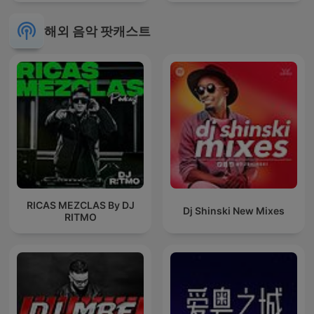
해외 음악 팟캐스트
RICAS MEZCLAS By DJ
Dj Shinski New Mixes
RITMO