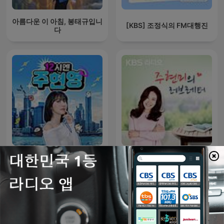
아름다운 이 아침, 봉태규입니
[KBS] 조정식의 FM대행진
다
12시엔 주현영
[KBS] 주현미의 러브레터