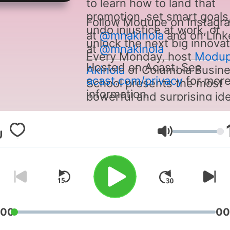
to learn how to land that
promotion, set smart goals
Follow Modupe on Instagr
undo injustice at work, or
at
@mnakinola
and on Link
unlock the next big innovat
at
@mnakinola
Every Monday, host
Modu
Hosted on Acast. See
Akinola
of Columbia Busin
acast.com/privacy
for mor
School presents the most
information.
powerful and surprising id
that illuminate the busines
world. After the talk, you'll
a mini-lesson from Modup
음량
how to apply the ideas in y
own life — because busin
evolves every day, and our
ideas about it should, too.
:00
00