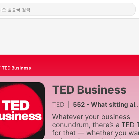
TED Business
TED Business
TED
|
552 - What sitting all day does to your brain and body | Keith Diaz | Your Body on Tech
Whatever your business
conundrum, there’s a TED 
for that — whether you wa