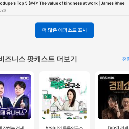
odupe's Top 5 (#4): The value of kindness at work | James Rhee
026
더 많은 에피소드 표시
비즈니스 팟캐스트 더보기
전
에 잡히는 경제
박연미의 목돈연구소
[KBS] 경