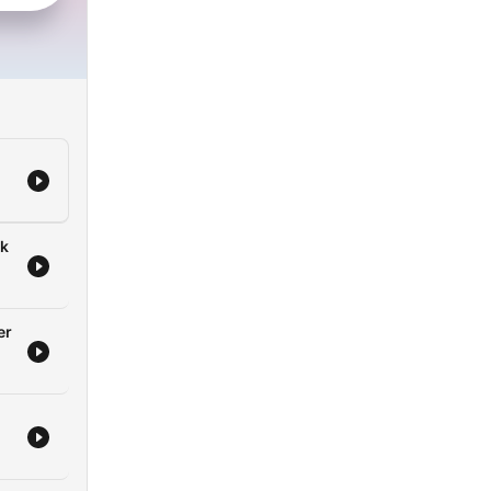
rk
er