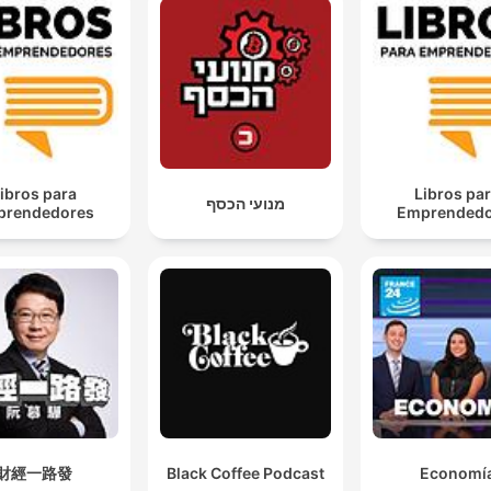
ibros para
Libros pa
מנועי הכסף
prendedores
Emprendedo
財經一路發
Black Coffee Podcast
Economí