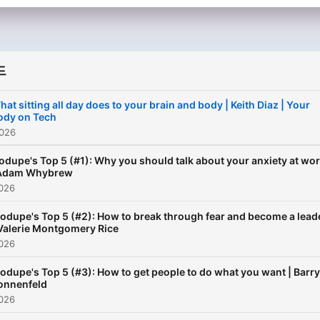
드
hat sitting all day does to your brain and body | Keith Diaz | Your
ody on Tech
026
dupe's Top 5 (#1): Why you should talk about your anxiety at wo
 Adam Whybrew
026
odupe's Top 5 (#2): How to break through fear and become a lead
 Valerie Montgomery Rice
026
odupe's Top 5 (#3): How to get people to do what you want | Barry
onnenfeld
026