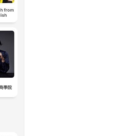
sh from
lish
商學院