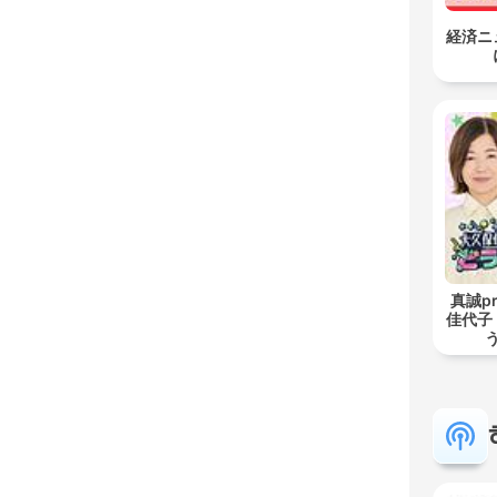
経済ニ
真誠pr
佳代子