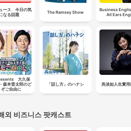
ュース 今日の気
Business Engli
The Ramsey Show
になる話題
All Ears Eng
esents 大久保
・森本晋太郎のど
「話し方」のハナシ
吳淡如人生實用
うぞご自由に
해외 비즈니스 팟캐스트