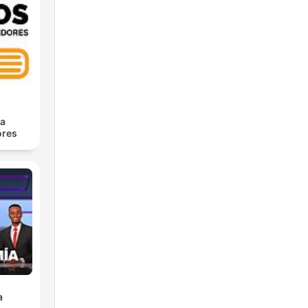
ra
res
a