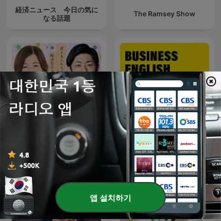
経済ニュース 今日の気に
The Ramsey Show
なる話題
真誠presents 大久保佳代
Business English from All
子・森本晋太郎のどうぞご
Ears English
自由に
앱 설치하기