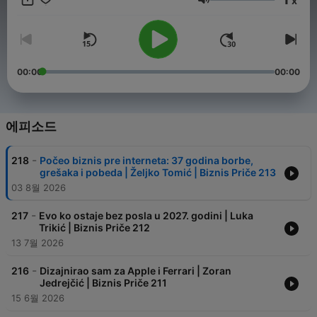
x
podelio sa vama?
음량
00:00
00:00
에피소드
-
218
Počeo biznis pre interneta: 37 godina borbe,
grešaka i pobeda | Željko Tomić | Biznis Priče 213
03 8월 2026
-
217
Evo ko ostaje bez posla u 2027. godini | Luka
Trikić | Biznis Priče 212
13 7월 2026
-
216
Dizajnirao sam za Apple i Ferrari | Zoran
Jedrejčić | Biznis Priče 211
15 6월 2026