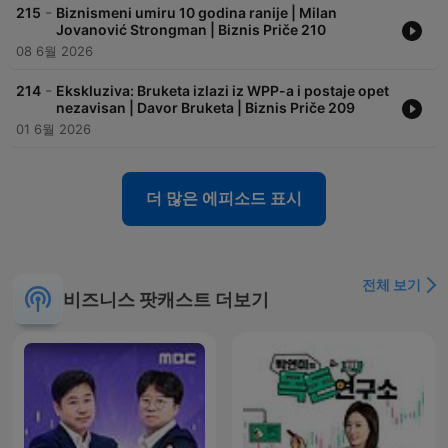
-
215
Biznismeni umiru 10 godina ranije | Milan
Jovanović Strongman | Biznis Priče 210
08 6월 2026
-
214
Ekskluziva: Bruketa izlazi iz WPP-a i postaje opet
nezavisan | Davor Bruketa | Biznis Priče 209
01 6월 2026
더 많은 에피소드 표시
전체 보기
비즈니스 팟캐스트 더보기