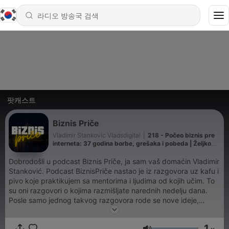
팟캐스트
Biznis Priče
Vladimir Stankovic Vladsdigital
|
218 - Počeo biznis pre
interneta: 37 godina borbe, grešaka i pobeda | Željko
Tomić | Biznis Priče 213
Dobrodošli u podcast Biznis Priče, ja sam vaš domaćin Vladimir
Stanković. Podcast BiznisPriče nastao je iz razgovora uz kafu i
pivo koje praktikujem sa mentorima i ljudima od kojih učim. To
su oni razgovori o kojima razmišljate narednih nedelju dana.
Posle samo jednog takvog razgovora rode se nove ideje,
motivacija skoči a vi niste ista osoba. Takvi razgovori nekada
mogu da uštede i godine lutanja. Zašto to ne bih snimio i
1