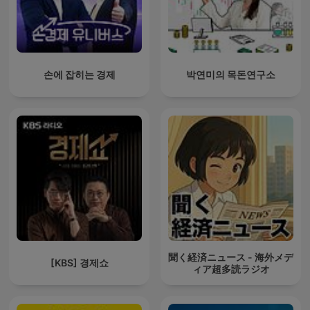
손에 잡히는 경제
박연미의 목돈연구소
聞く経済ニュース - 海外メデ
[KBS] 경제쇼
ィア超多読ラジオ