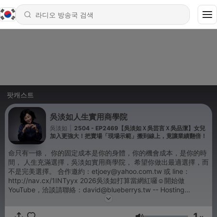
팟캐스트
吳淡如人生實用商學院
吳淡如
|
2504 - EP2469【吳淡如Ｘ吳芸言Ｘ吳品潔】女兒
加入更強大！把賣場「現場示範」搬到線上，竟讓業績翻倍！
命只有一條， 你的固定成本是你的身體，你的機會成本，是你的時
間， 人生充滿選擇，吳淡如實用商學院， 希望你做出最適選擇，而
不是完美選擇。 合作邀約：etjoey@yahoo.com.tw 或 line：
http://nav.cx/1INTyyx 2026吳淡如打算當網紅囉☺️開始做
YouTube，洽談請聯絡：david@blueberrys.tw -- Hosting
provided by
SoundOn
1