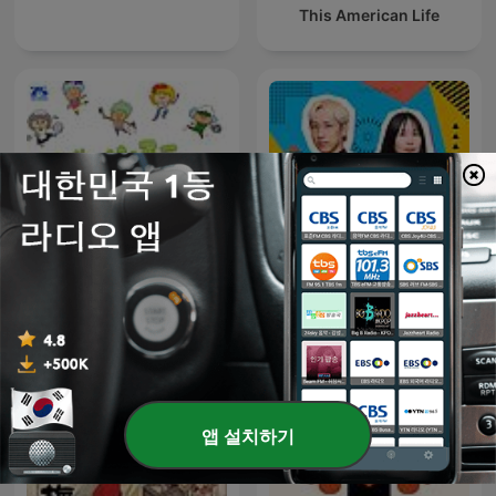
This American Life
ジェーン・スー 生活は踊
朝井リョウ・加藤千恵 信頼
る
できない語り手
앱 설치하기