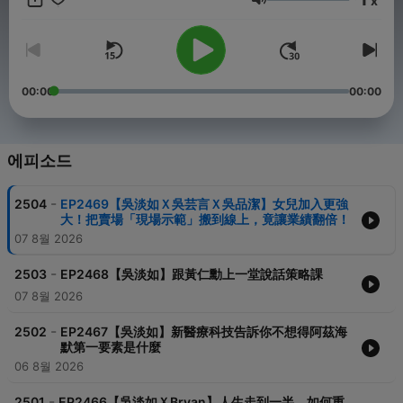
x
음량
00:00
00:00
에피소드
-
2504
EP2469【吳淡如Ｘ吳芸言Ｘ吳品潔】女兒加入更強
大！把賣場「現場示範」搬到線上，竟讓業績翻倍！
07 8월 2026
-
2503
EP2468【吳淡如】跟黃仁勳上一堂說話策略課
07 8월 2026
-
2502
EP2467【吳淡如】新醫療科技告訴你不想得阿茲海
默第一要素是什麼
06 8월 2026
-
2501
EP2466【吳淡如ＸBryan】人生走到一半，如何重