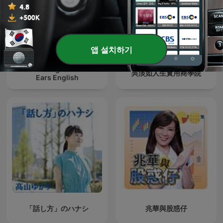
앱 설치하기
Business English from All
吳淡如人生實用商學院
Ears English
「話し方」のハナシ
兆華與股惑仔