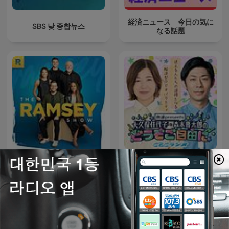
経済ニュース 今日の気に
SBS 낮 종합뉴스
なる話題
真誠presents 大久保佳代
The Ramsey Show
子・森本晋太郎のどうぞご
自由に