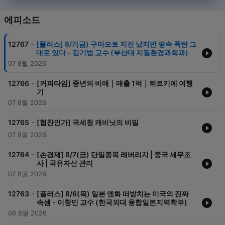
에피소드
-
12767
[플러스] 8/7(금) 구마모토 지진 났지만 땅속 폭탄 그
대로 있다 - 김기범 교수 (부산대 지질환경과학과)
07 8월 2026
-
12766
[커피타임] 중년의 비애｜매출 1억｜튀르키예 여행
기
07 8월 2026
-
12765
[협찬인가] 국세청 캐비닛의 비밀
07 8월 2026
-
12764
[손경제] 8/7(금) 단일종목 레버리지 | 중국 세무조
사 | 국유자산 관리
07 8월 2026
-
12763
[플러스] 8/6(목) 일본 엔화 떠받치는 미국의 진짜
속셈 - 이창민 교수 (한국외대 융합일본지역학부)
06 8월 2026