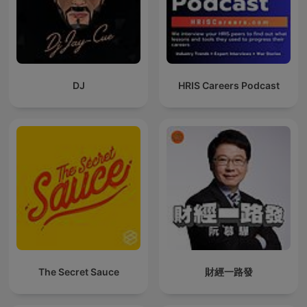
DJ
HRIS Careers Podcast
The Secret Sauce
財經一路發