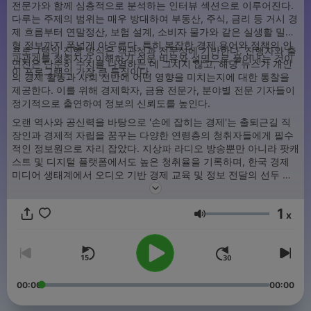
전문가와 함께 심층적으로 분석하는 인터뷰 섹션으로 이루어진다.
다루는 주제의 범위는 매우 방대하여 부동산, 주식, 금리 등 거시 경
제 흐름부터 연말정산, 보험 설계, 소비자 물가와 같은 실생활 밀착
형 정보까지 폭넓게 아우른다. 특히 복잡한 경제 용어와 정책의 인
프로그램의 진행 방식은 객관성과 전문성에 기반한다. 진행자와 출
과관계를 청취자가 이해하기 쉬운 비유와 설명으로 풀어내는 것이
연진은 단순히 수치를 나열하는 데 그치지 않고, 해당 뉴스가 개인
이 프로그램의 가장 큰 특징이다.
의 경제 활동과 사회 전반에 어떤 영향을 미치는지에 대한 통찰을
제공한다. 이를 위해 경제학자, 금융 전문가, 분야별 전문 기자들이
정기적으로 출연하여 정보의 신뢰도를 높인다.
오랜 역사와 공신력을 바탕으로 '손에 잡히는 경제'는 출퇴근길 직
장인과 경제적 자립을 꿈꾸는 다양한 연령층의 청취자들에게 필수
적인 정보원으로 자리 잡았다. 지상파 라디오 방송뿐만 아니라 팟캐
스트 및 디지털 플랫폼에서도 높은 청취율을 기록하며, 한국 경제
미디어 생태계에서 오디오 기반 경제 교육 및 정보 전달의 선두 주
자 역할을 수행하고 있다. 매일 변화하는 시장 상황 속에서 청취자
가 스스로 경제적 의사결정을 내릴 수 있도록 돕는 실무적인 길잡이
1
역할을 지향한다.
x
음량
00:00
00:00