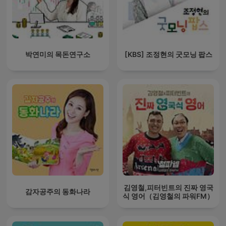
박연미의 목돈연구소
[KBS] 조정현의 굿모닝 팝스
김영철,피터빈트의 진짜 영국
감자공주의 동화나라
식 영어（김영철의 파워FM）