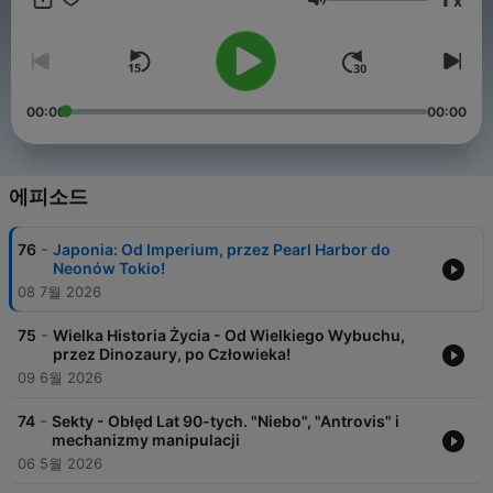
x
음량
00:00
00:00
에피소드
-
76
Japonia: Od Imperium, przez Pearl Harbor do
Neonów Tokio!
08 7월 2026
-
75
Wielka Historia Życia - Od Wielkiego Wybuchu,
przez Dinozaury, po Człowieka!
09 6월 2026
-
74
Sekty - Obłęd Lat 90-tych. "Niebo", "Antrovis" i
mechanizmy manipulacji
06 5월 2026