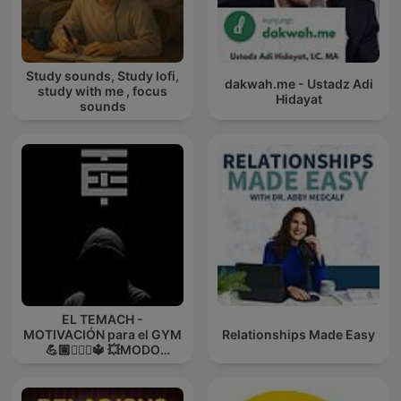
Study sounds, Study lofi,
dakwah.me - Ustadz Adi
study with me , focus
Hidayat
sounds
EL TEMACH -
MOTIVACIÓN para el GYM
Relationships Made Easy
💪🏼🏋🏻‍♀🔱 💥MODO
GUERRA💥