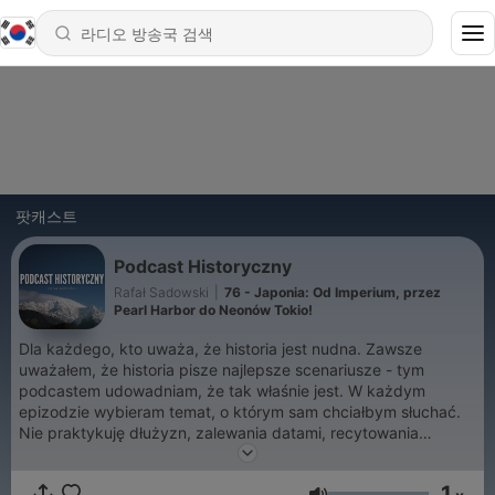
팟캐스트
Podcast Historyczny
Rafał Sadowski
|
76 - Japonia: Od Imperium, przez
Pearl Harbor do Neonów Tokio!
Dla każdego, kto uważa, że historia jest nudna. Zawsze
uważałem, że historia pisze najlepsze scenariusze - tym
podcastem udowadniam, że tak właśnie jest. W każdym
epizodzie wybieram temat, o którym sam chciałbym słuchać.
Nie praktykuję dłużyzn, zalewania datami, recytowania
życiorysów.
1