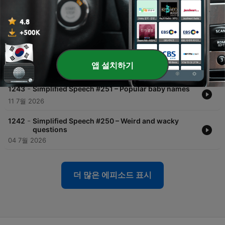
03 8월 2026
-
1245
Catch Word #294 – Touch Grass
26 7월 2026
-
1244
Chatterbox #350 – Hyperblanding
앱 설치하기
19 7월 2026
-
1243
Simplified Speech #251 – Popular baby names
11 7월 2026
-
1242
Simplified Speech #250 – Weird and wacky
questions
04 7월 2026
더 많은 에피소드 표시