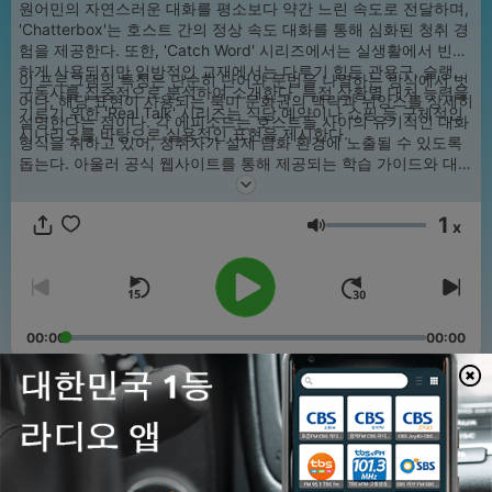
원어민의 자연스러운 대화를 평소보다 약간 느린 속도로 전달하며,
'Chatterbox'는 호스트 간의 정상 속도 대화를 통해 심화된 청취 경
험을 제공한다. 또한, 'Catch Word' 시리즈에서는 실생활에서 빈번
하게 사용되지만 일반적인 교재에서는 다루기 힘든 관용구, 슬랭,
이 프로그램의 특징은 단순히 단어와 문법을 나열하는 방식에서 벗
구동사를 집중적으로 분석하여 소개한다. 특정 상황별 대처 능력을
어나, 해당 표현이 사용되는 북미 문화권의 맥락과 뉘앙스를 상세히
기르기 위한 'Real Talk' 시리즈는 식당 예약이나 쇼핑 등 구체적인
설명한다는 점이다. 각 에피소드는 호스트들 사이의 유기적인 대화
시나리오를 바탕으로 실용적인 표현을 제시한다.
형식을 취하고 있어, 청취자가 실제 담화 환경에 노출될 수 있도록
돕는다. 아울러 공식 웹사이트를 통해 제공되는 학습 가이드와 대본
은 청취 내용에 대한 이해도를 높이고 어휘 습득을 체계화할 수 있
는 보조 자료로 활용된다. Culips Everyday English Podcast는 실
1
용적인 의사소통 능력 배양을 목표로 하는 이들에게 검증된 언어 학
x
음량
습 데이터를 제공하는 전문적인 오디오 리소스로 기능하고 있다.
00:00
00:00
에피소드
-
1246
Bonus Episode #178 – Once in a Lifetime