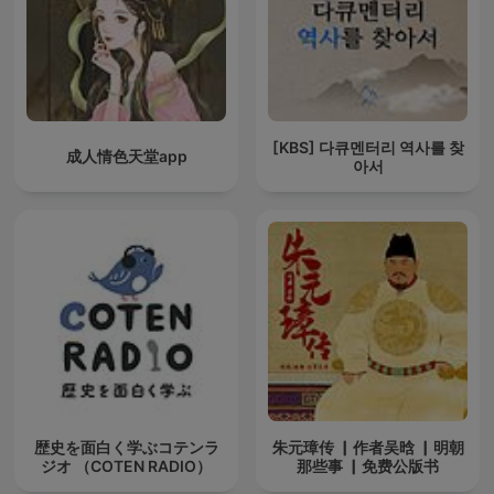
[KBS] 다큐멘터리 역사를 찾
成人情色天堂app
아서
歴史を面白く学ぶコテンラ
朱元璋传 ▏作者吴晗 ▏明朝
ジオ （COTEN RADIO）
那些事 ▏免费公版书