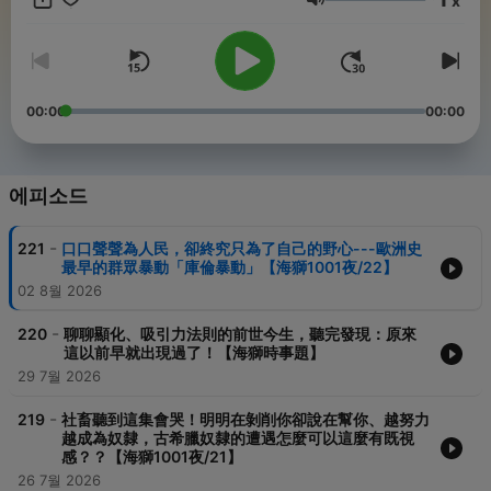
x
leepoyen@ymail.com -- Hosting provided by
SoundOn
음량
00:00
00:00
에피소드
-
221
口口聲聲為人民，卻終究只為了自己的野心---歐洲史
最早的群眾暴動「庫倫暴動」【海獅1001夜/22】
02 8월 2026
-
220
聊聊顯化、吸引力法則的前世今生，聽完發現：原來
這以前早就出現過了！【海獅時事題】
29 7월 2026
-
219
社畜聽到這集會哭！明明在剝削你卻說在幫你、越努力
越成為奴隸，古希臘奴隸的遭遇怎麼可以這麼有既視
感？？【海獅1001夜/21】
26 7월 2026