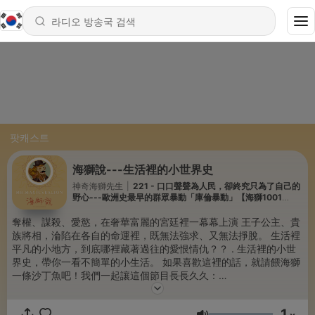
팟캐스트
海獅說---生活裡的小世界史
神奇海獅先生
|
221 - 口口聲聲為人民，卻終究只為了自己的
野心---歐洲史最早的群眾暴動「庫倫暴動」【海獅1001
夜/22】
奪權、謀殺、愛慾，在奢華富麗的宮廷裡一幕幕上演 王子公主、貴
族將相，淪陷在各自的命運裡，既無法強求、又無法掙脫。 生活裡
平凡的小地方，到底哪裡藏著過往的愛恨情仇？？ . 生活裡的小世
界史，帶你一看不簡單的小生活。 如果喜歡這裡的話，就請餵海獅
一條沙丁魚吧！我們一起讓這個節目長長久久：
https://pay.soundon.fm/podcasts/c4a52812-95c4-46aa-
bef6-6a72a71ab810 fb、IG搜尋：海獅說 合作請洽：
1