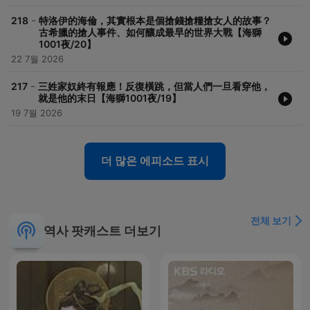
-
218
特洛伊的海倫，其實根本是個搶錢搶糧搶女人的故事？
古希臘的搶人事件、如何釀成最早的世界大戰【海獅
1001夜/20】
22 7월 2026
-
217
三姓家奴終有報應！反復橫跳，但當人們一旦看穿他，
就是他的末日【海獅1001夜/19】
19 7월 2026
더 많은 에피소드 표시
전체 보기
역사 팟캐스트 더보기