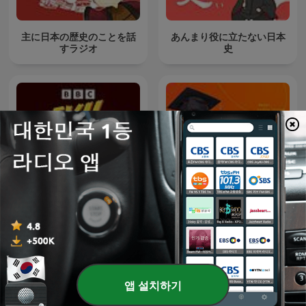
主に日本の歴史のことを話
あんまり役に立たない日本
すラジオ
史
Evil Genius with Russell
吳淡如人生不能沒故事
Kane
앱 설치하기