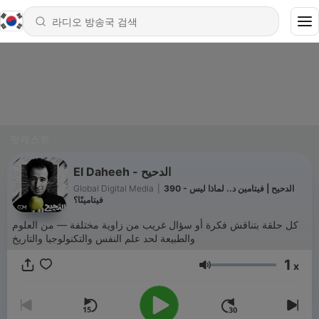
팟캐스트
El Daheeh - الدحيح
Global Digital Media
|
390 - الدحيح | فيتامين د.. لماذا ليس
فيتامينًا؟
كل حلقة بتناقش فكرة أو سؤال غريب من زاوية مختلفة — من العلوم
والطبيعة لحد علم النفس والتكنولوجيا والتاريخ
1
x
음량