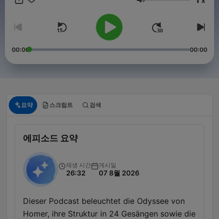
x
3.0 (https://creativecommons.org/licenses/by-sa/3.0/)
음량
00:00
00:00
요약
스크립트
검색
에피소드 요약
재생 시간
게시일
26:32
07 8월 2026
Dieser Podcast beleuchtet die Odyssee von
Homer, ihre Struktur in 24 Gesängen sowie die