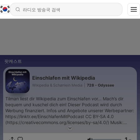
팟캐스트
Einschlafen mit Wikipedia
Wikipedia & Schønlein Media
|
728 - Odyssee
Tilman liest dir Wikipedia zum Einschlafen vor... Mach’s dir
bequem und kuschel dich ein! Dieser Podcast wird durch
Werbung finanziert. Infos und Angebote unserer Werbepartner:
https://linktr.ee/EinschlafenMitPodcast CC BY-SA 4.0
(https://creativecommons.org/licenses/by-sa/4.0/) Musik:
LAKEY INSPIRED - Better Days
https://soundcloud.com/lakeyinspired/better-days CC BY-SA
1