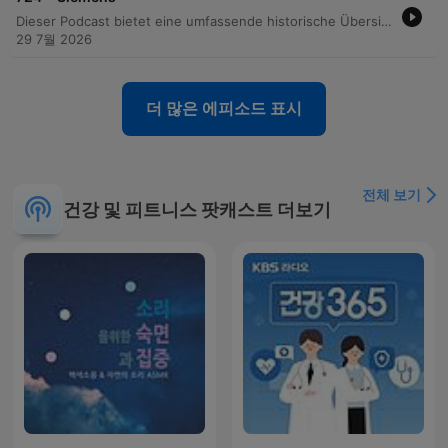
Dieser Podcast bietet eine umfassende historische Übersicht über den deutschen Technologiekonzern Siemens. Die Episode beschreibt die Entwicklung von der Gründung als Telegrafenbauanstalt im Jahr 1847 über die Expansion in die Weltmärkte und die dunklen Kapitel während des Nationalsozialismus bis hin zur modernen Transformation. Zudem werden die strategische Entwicklung, technologische Innovationen in den Bereichen Kommunikation und Energietechnik sowie verschiedene Krisen beleuchtet. Themen wie die Umstrukturierung des Konzerns, Korruptionsskandale und geopolitische Herausforderungen prägen das Bild eines global agierenden Unternehmens im Wandel.
29 7월 2026
더 많은 에피소드 표시
전체 보기
건강 및 피트니스 팟캐스트 더보기