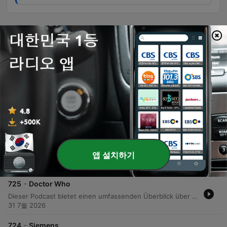
에피소드
-
728
Odyssee
Dieser Podcast beleuchtet die Odyssee von Homer, ihre Struktur in 24 Gesängen sowie die abenteuerlichen Irrfahrten des Odysseus. Er erläutert die komplexen Lügengeschichten des Helden und ordnet das Epos als Teil des griechischen Bildungskanons ein. Zudem werden die Entstehung, Textüberlieferung und wissenschaftliche Debatten zur Odyssee behandelt. Die Episode beleuchtet den Übergang von mündlicher Tradition zur schriftlichen Fixierung, Fragen zur Autorschaft Homers sowie Versuche zur geografischen Lokalisierung der mythischen Reise.
07 8월 2026
-
727
Roboter
Dieser Podcast bietet einen umfassenden Überblick über die Geschichte, Definition und die vielfältigen Arten von Robotern. Die Reise reicht von antiken Mythen und frühen mechanischen Automaten bis hin zu modernen industriellen, modularen und kollaborativen Systemen. Zudem werden die technologischen Entwicklungen in Bereichen wie Logistik, Medizin und Forschung beleuchtet. Der Podcast thematisiert auch die gesellschaftlichen, ethischen und kulturellen Auswirkungen der Automatisierung sowie die historische Bedeutung der Robotik in der Literatur.
05 8월 2026
-
726
Mercedes-Benz
Dieser Podcast bietet einen umfassenden Überblick über die Geschichte, Produktion und globale Präsenz von Mercedes-Benz. Er beleuchtet die historischen Wurzeln der Marke, die industrielle Entwicklung sowie die strategische Ausrichtung auf Elektromobilität und Motorsport. Zudem werden die Motorsportgeschichte, einschließlich der Erfolge in der Formel 1 und Formel E, die Entwicklung autonomer Fahrzeuge sowie die Rolle der Hochleistungsabteilung AMG und die Sponsoring-Aktivitäten des Unternehmens erläutert.
앱 설치하기
02 8월 2026
-
725
Doctor Who
Dieser Podcast bietet einen umfassenden Überblick über die britische Science-Fiction-Serie Doctor Who. Er beleuchtet die Geschichte der Serie, zentrale Konzepte wie die TARDIS und die Regeneration sowie die Entwicklung der Charaktere und Begleiter. Zudem werden ikonische Feinde wie die Daleks und Cybermen, die musikalische Gestaltung sowie die globale Verbreitung und die Bedeutung der Serie in verschiedenen Medienformaten und der Popkultur detailliert behandelt.
31 7월 2026
-
724
Siemens