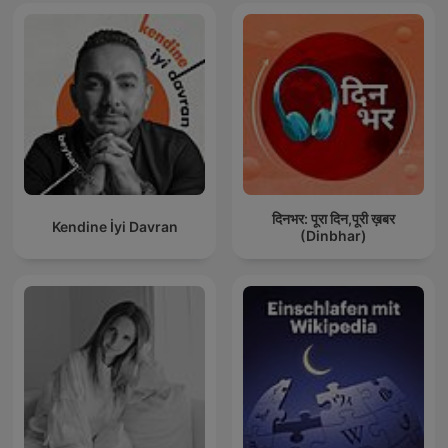
दिनभर: पूरा दिन,पूरी ख़बर
Kendine İyi Davran
(Dinbhar)