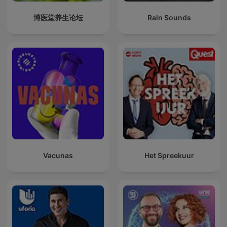
博医堂养生论坛
Rain Sounds
Vacunas
Het Spreekuur