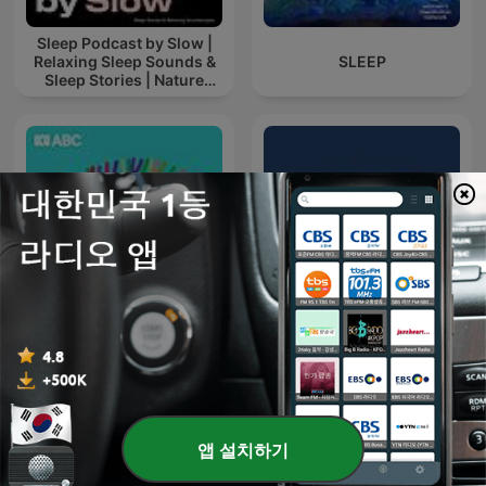
Sleep Podcast by Slow |
Relaxing Sleep Sounds &
SLEEP
Sleep Stories | Nature
Sound For Sleep | ASMR
All In The Mind
倪海厦仲景心法传讲
앱 설치하기