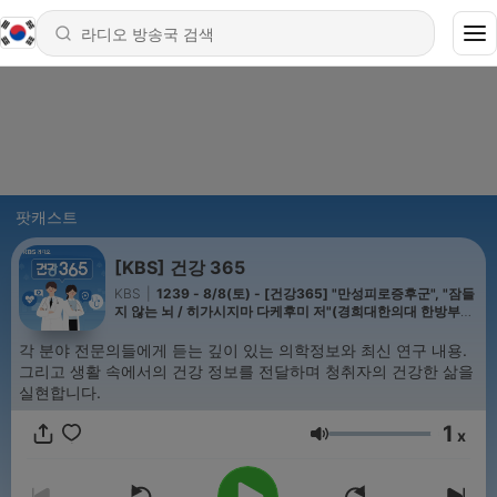
팟캐스트
[KBS] 건강 365
KBS
|
1239 - 8/8(토) - [건강365] "만성피로증후군", "잠들
지 않는 뇌 / 히가시지마 다케후미 저"(경희대한의대 한방부인
과 황덕상교수, 북컬럼니스트 홍순철)
각 분야 전문의들에게 듣는 깊이 있는 의학정보와 최신 연구 내용.
그리고 생활 속에서의 건강 정보를 전달하며 청취자의 건강한 삶을
실현합니다.
1
x
음량