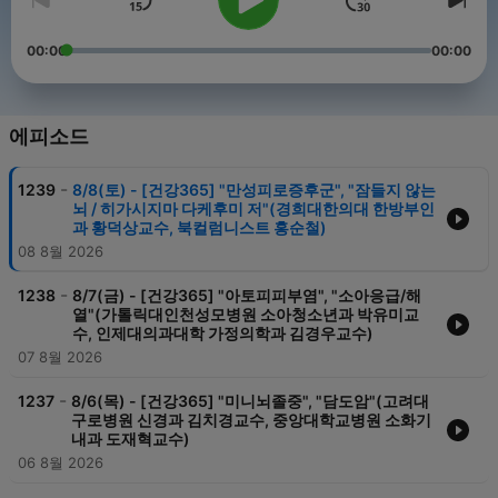
00:00
00:00
에피소드
-
1239
8/8(토) - [건강365] "만성피로증후군", "잠들지 않는
뇌 / 히가시지마 다케후미 저"(경희대한의대 한방부인
과 황덕상교수, 북컬럼니스트 홍순철)
08 8월 2026
-
1238
8/7(금) - [건강365] "아토피피부염", "소아응급/해
열"(가톨릭대인천성모병원 소아청소년과 박유미교
수, 인제대의과대학 가정의학과 김경우교수)
07 8월 2026
-
1237
8/6(목) - [건강365] "미니뇌졸중", "담도암"(고려대
구로병원 신경과 김치경교수, 중앙대학교병원 소화기
내과 도재혁교수)
06 8월 2026