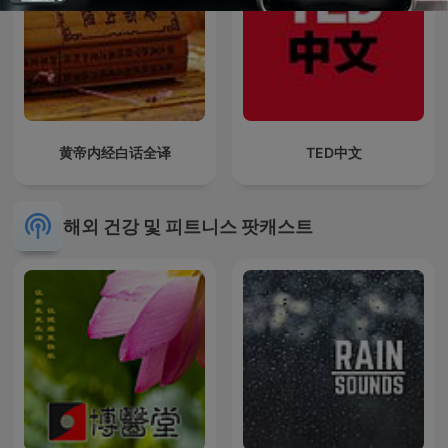
黄帝内经白话全译
TED中文
해외 건강 및 피트니스 팟캐스트