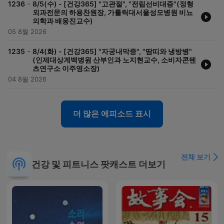
-
1236
8/5(수) - [건강365] "고관절", "전립선비대증"(정형
외과전문의 하용찬원장, 가톨릭대서울성모병원 비뇨
의학과 배웅진교수)
05 8월 2026
-
1235
8/4(화) - [건강365] "자궁내막증", "땀띠와 냉방병"
(인제대상계백병원 산부인과 노지현교수, 소비자콘텐
츠연구소 이주영소장)
04 8월 2026
더 많은 에피소드 표시
전체 보기
건강 및 피트니스 팟캐스트 더보기