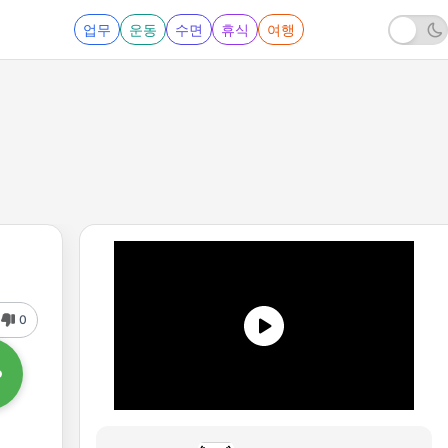
업무
운동
수면
휴식
여행
0