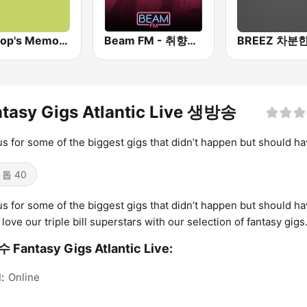
Old Pop's Memory - 위대한 올드팝
Beam FM - 취향저격 감각 팝송
tasy Gigs Atlantic Live 생방송
us for some of the biggest gigs that didn’t happen but should ha
 톱 40
us for some of the biggest gigs that didn’t happen but should ha
l love our triple bill superstars with our selection of fantasy gigs
Fantasy Gigs Atlantic Live:
:
Online