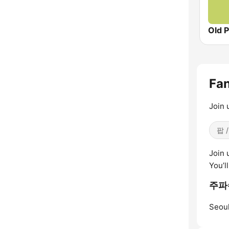
Fan
Join 
팝 /
Join 
You’l
주파수 
Seoul