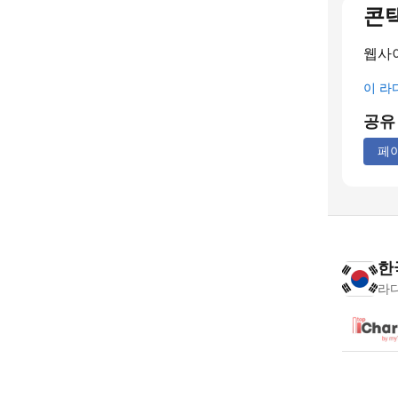
콘
웹사
이 라
공유
페
한
라