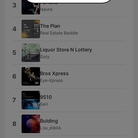
Farfalla
3
Isaura
The Plan
4
Real Estate Baddie
Liquor Store N Lottery
5
Guty
Bros Xpress
6
Eye-Xpress
9510
7
Seri
Bulding
8
Lou_stikkk