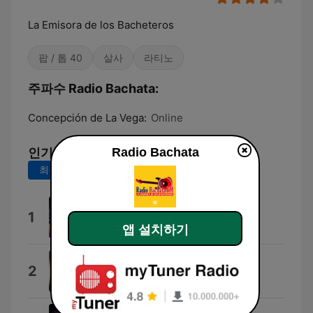
La Emisora de los Bacheteros
팝 / 톱 40
살사
라티노
주파수 Radio Bachata:
Concepción de La Vega:
Online
Radio Bachata
인기 곡
최근 7일
최근 30일
App Promo
1
fatbunny
앱 설치하기
Desde la Puerta
2
Chuy Y Miguel Vega