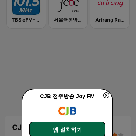
TBS eFM-교통방송 영어전문 라디오
서울극동방송FM 106.9 (FEBC Seoul HLKX-FM)
Arirang Radio
CJB 청주방송 Joy FM
CJB 청주방송 Joy FM
앱 설치하기