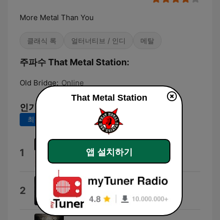
More Metal Than You
클래식 록
얼터너티브 / 인디
메탈
주파수 That Metal Station:
Old Bridge:
Online
That Metal Station
인기 곡
최근 7일
최근 30일
Glass City
1
앱 설치하기
Damien
The Ones Below
2
Osyron