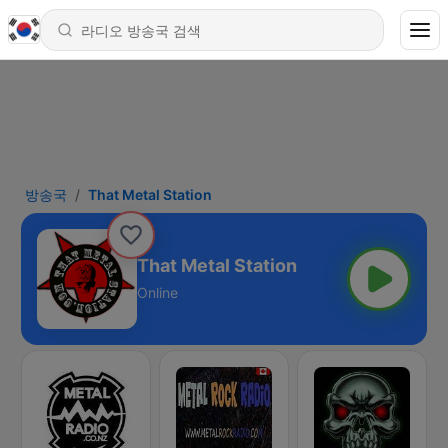
방송국
That Metal Station
That Metal Station
Online