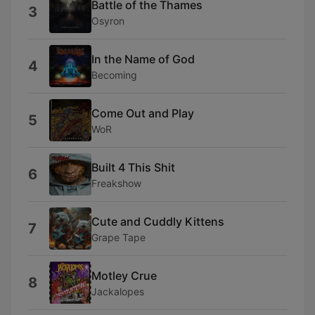
Battle of the Thames
3
Osyron
In the Name of God
4
Becoming
Come Out and Play
5
WoR
Built 4 This Shit
6
Freakshow
Cute and Cuddly Kittens
7
Grape Tape
Motley Crue
8
Jackalopes