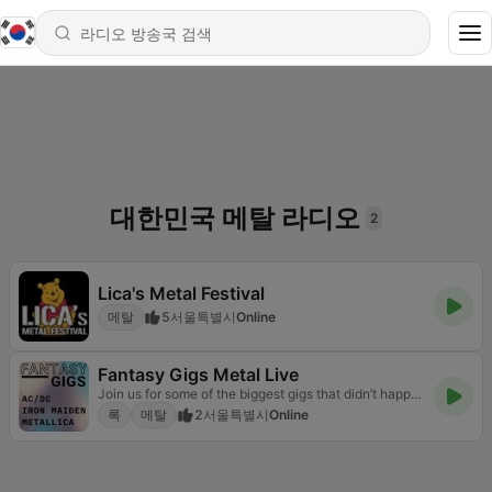
대한민국 메탈 라디오
2
Lica's Metal Festival
메탈
5
서울특별시
Online
Fantasy Gigs Metal Live
Join us for some of the biggest gigs that didn’t happen but should have
록
메탈
2
서울특별시
Online