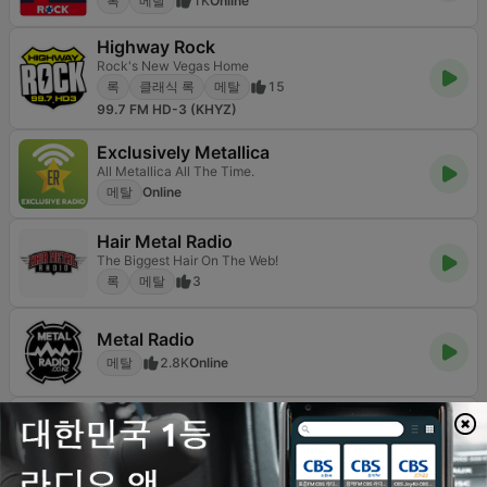
록
메탈
1K
Online
Highway Rock
Rock's New Vegas Home
록
클래식 록
메탈
15
99.7 FM HD-3 (KHYZ)
Exclusively Metallica
All Metallica All The Time.
메탈
Online
Hair Metal Radio
The Biggest Hair On The Web!
록
메탈
3
Metal Radio
메탈
2.8K
Online
BigR - 80s Metal FM
록
메탈
80년대
1.7K
Online