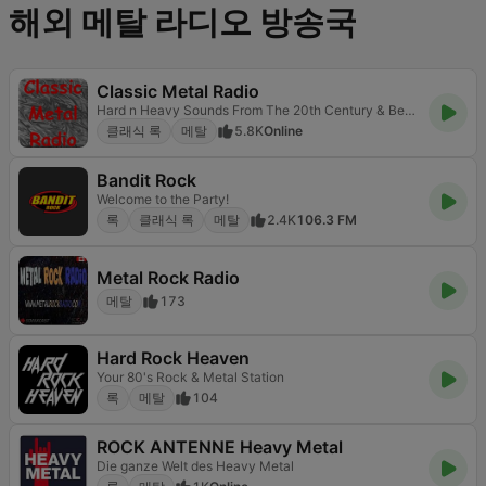
해외 메탈 라디오 방송국
Classic Metal Radio
Hard n Heavy Sounds From The 20th Century & Beyond
클래식 록
메탈
5.8K
Online
Bandit Rock
Welcome to the Party!
록
클래식 록
메탈
2.4K
106.3 FM
Metal Rock Radio
메탈
173
Hard Rock Heaven
Your 80's Rock & Metal Station
록
메탈
104
ROCK ANTENNE Heavy Metal
Die ganze Welt des Heavy Metal