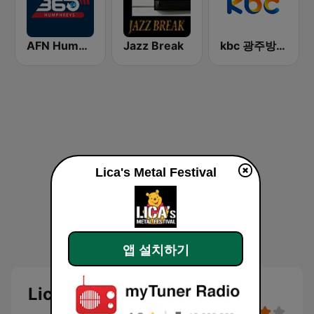
AFN Humphreys (Korea Only)
Jazz Break
kbc 광주방송 MyFM
Lica's Metal Festival
앱 설치하기
Lica's Metal Festival 생방송