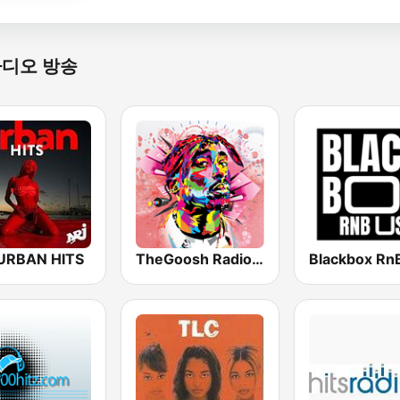
라디오 방송
URBAN HITS
TheGoosh Radio - R&B
Blackbox Rn