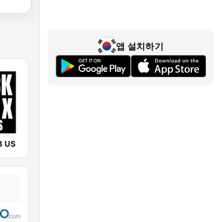
앱 설치하기
B US