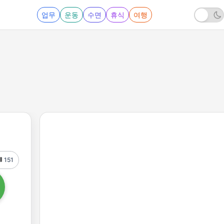
업무
운동
수면
휴식
여행
151