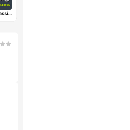
AceRadio-Classic RnB