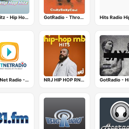
100hitz - Hip Hop Hitz
GotRadio - Throwback Jamz
Best Net Radio - R&B
NRJ HIP HOP RNB HITS