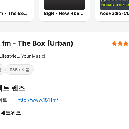
181.fm - The Beat (HipHop/R&B)
BigR - New R&B Hits
.fm - The Box (Urban)
Lifestyle... Your Music!
합
R&B / 소울
택트 렌즈
이트
http://www.181.fm/
 네트워크