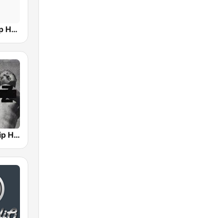
Hits Radio Hip Hop / RnB
GotRadio - Hip Hop Stop