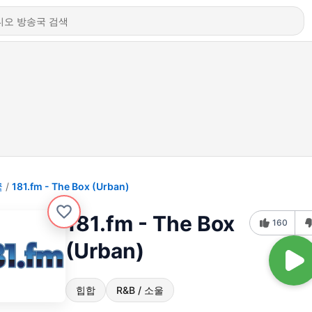
국
181.fm - The Box (Urban)
181.fm - The Box
160
(Urban)
힙합
R&B / 소울