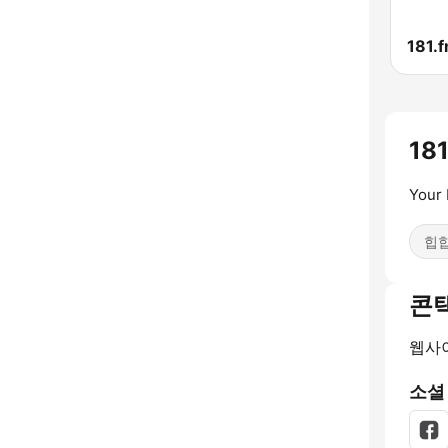
181
Your 
힙
콘
웹사
소셜