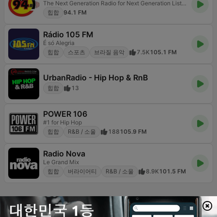
The Next Generation Radio for Next Generation Listeners!
힙합
94.1 FM
Rádio 105 FM
É só Alegria
힙합
스포츠
브라질 음악
7.5K
105.1 FM
UrbanRadio - Hip Hop & RnB
힙합
13
POWER 106
#1 for Hip Hop
힙합
R&B / 소울
188
105.9 FM
Radio Nova
Le Grand Mix
힙합
버라이어티
R&B / 소울
8.9K
101.5 FM