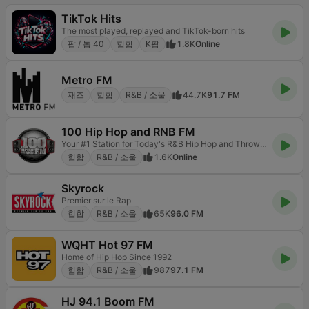
TikTok Hits
The most played, replayed and TikTok-born hits
팝 / 톱 40
힙합
K팝
1.8K
Online
Metro FM
재즈
힙합
R&B / 소울
44.7K
91.7 FM
100 Hip Hop and RNB FM
Your #1 Station for Today's R&B Hip Hop and Throwbacks
힙합
R&B / 소울
1.6K
Online
Skyrock
Premier sur le Rap
힙합
R&B / 소울
65K
96.0 FM
WQHT Hot 97 FM
Home of Hip Hop Since 1992
힙합
R&B / 소울
987
97.1 FM
HJ 94.1 Boom FM