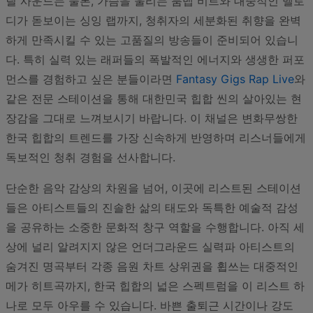
릴 사운드는 물론, 가슴을 울리는 붐뱁 비트와 대중적인 멜로
디가 돋보이는 싱잉 랩까지, 청취자의 세분화된 취향을 완벽
하게 만족시킬 수 있는 고품질의 방송들이 준비되어 있습니
다. 특히 실력 있는 래퍼들의 폭발적인 에너지와 생생한 퍼포
먼스를 경험하고 싶은 분들이라면
Fantasy Gigs Rap Live
와
같은 전문 스테이션을 통해 대한민국 힙합 씬의 살아있는 현
장감을 그대로 느껴보시기 바랍니다. 이 채널은 변화무쌍한
한국 힙합의 트렌드를 가장 신속하게 반영하며 리스너들에게
독보적인 청취 경험을 선사합니다.
단순한 음악 감상의 차원을 넘어, 이곳에 리스트된 스테이션
들은 아티스트들의 진솔한 삶의 태도와 독특한 예술적 감성
을 공유하는 소중한 문화적 창구 역할을 수행합니다. 아직 세
상에 널리 알려지지 않은 언더그라운드 실력파 아티스트의
숨겨진 명곡부터 각종 음원 차트 상위권을 휩쓰는 대중적인
메가 히트곡까지, 한국 힙합의 넓은 스펙트럼을 이 리스트 하
나로 모두 아우를 수 있습니다. 바쁜 출퇴근 시간이나 강도