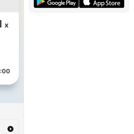
1
x
:00