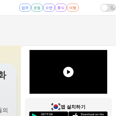
업무
운동
수면
휴식
여행
화
담
|
402 - 영화계 189화 : 바르다가 사랑한 얼굴들
앱 설치하기
 둘의