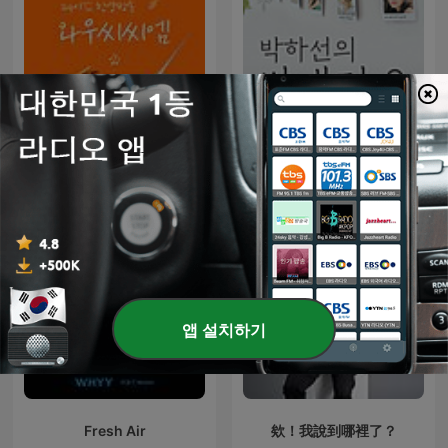
24시간 찬양방송-와우씨씨
박하선의 씨네타운
엠
앱 설치하기
Fresh Air
欸！我說到哪裡了？