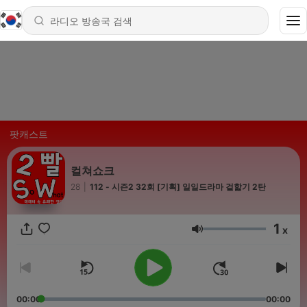
팟캐스트
컬쳐쇼크
28
|
112 - 시즌2 32회 [기획] 일일드라마 겉핥기 2탄
1
x
음량
00:00
00:00