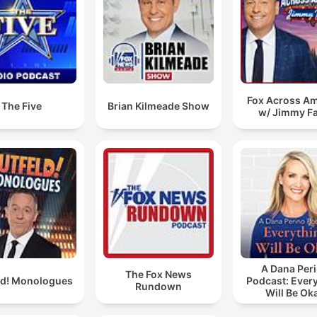
Fox Across Am
The Five
Brian Kilmeade Show
w/ Jimmy Fa
A Dana Per
The Fox News
ld! Monologues
Podcast: Ever
Rundown
Will Be Ok