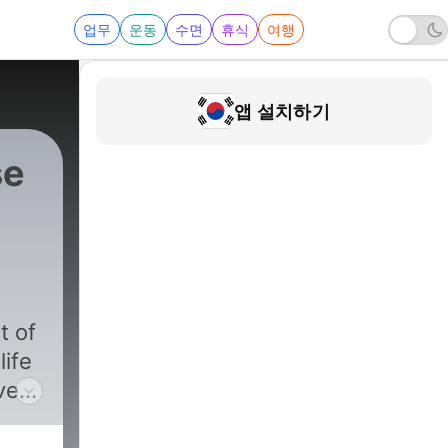
업무
운동
수면
휴식
여행
앱 설치하기
se
93 - The Wise Men's Guide To Social Media
t of
life
ve
ird