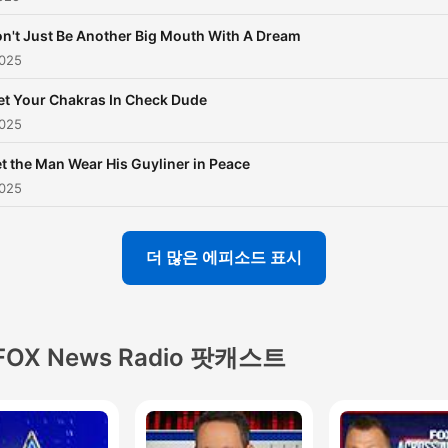
n't Just Be Another Big Mouth With A Dream
025
et Your Chakras In Check Dude
025
t the Man Wear His Guyliner in Peace
025
더 많은 에피소드 표시
FOX News Radio 팟캐스트