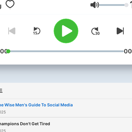
headlines, and share amus
음량
stories.
:00
00
드
he Wise Men's Guide To Social Media
025
hampions Don't Get Tired
025