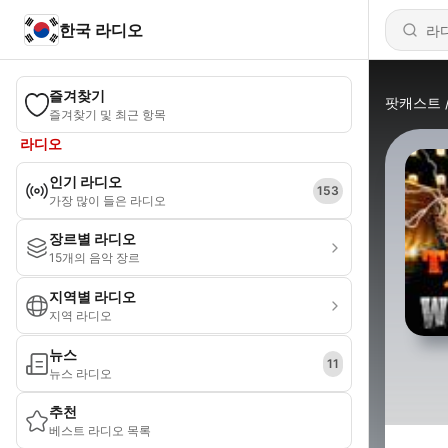
한국 라디오
즐겨찾기
팟캐스트
즐겨찾기 및 최근 항목
라디오
인기 라디오
153
가장 많이 들은 라디오
장르별 라디오
15개의 음악 장르
지역별 라디오
지역 라디오
뉴스
11
뉴스 라디오
추천
베스트 라디오 목록