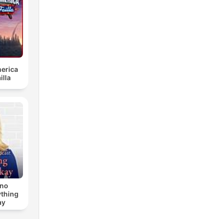
erica
illa
ino
ything
ay