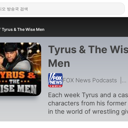
Tyrus & The Wise Men
Tyrus & The Wi
Men
FOX News Podcasts
|
7
Each week Tyrus and a cas
characters from his former 
in the world of wrestling gi
their hot takes, explore we