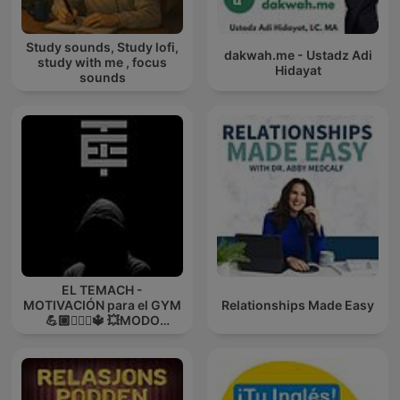
Study sounds, Study lofi,
dakwah.me - Ustadz Adi
study with me , focus
Hidayat
sounds
EL TEMACH -
MOTIVACIÓN para el GYM
Relationships Made Easy
💪🏼🏋🏻‍♀🔱 💥MODO
GUERRA💥