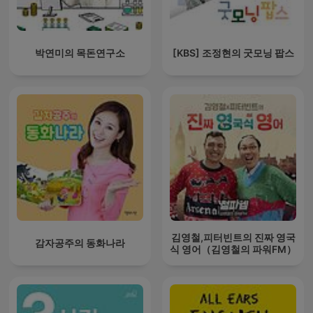
박연미의 목돈연구소
[KBS] 조정현의 굿모닝 팝스
김영철,피터빈트의 진짜 영국
감자공주의 동화나라
식 영어（김영철의 파워FM）