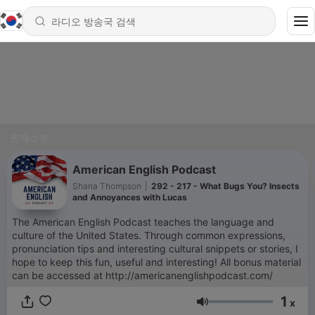
팟캐스트
American English Podcast
Shana Thompson
|
292 - 217 - What Bugs You? Insects
and Annoyances with Lucas
The American English Podcast teaches the language and
culture of the United States. Through common expressions,
pronunciation tips and interesting cultural snippets or stories, I
hope to keep this fun, useful and interesting! All bonus material
can be accessed at http://americanenglishpodcast.com/
1
x
음량