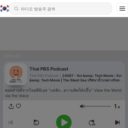
팟캐스트
Thai PBS Podcast
Thai PBS Podcast
|
24087 - Sci &amp; Tech Movie : Sci
&amp; Tech Movie | The Silent Sea ปริศนาน้ำบนดวงจันทร์
และความลับของ Luna 073
พอดคาสต์จากไทยพีบีเอส "แค่ฟัง...ความคิดก็ดังขึ้น" View the World
via the Voice
1
x
음량