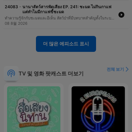
-
24083
นานาสัตว์สารพัดเสียง EP. 241: ชะมด ไม่กินกาแฟ
แต่ทำไมมีกาแฟขี้ชะมด
ทำความรู้จักกับชะมดและอีเห็น สัตว์ป่าที่มีบทบาทสำคัญทั้งในระบบนิเวศและอุตสาหกรรมระดับโลก รายการพาไปสำรวจลักษณะทางกายภาพ ความแตกต่างระหว่างชะมดที่อาศัยบนพื้นดินกับอีเห็นที่ใช้ชีวิตบนต้นไม้ รวมถึงไขความลับของ 'ไขชะมด' ที่เคยเป็นทองคำแห่งโลกน้ำหอม และที่มาของชื่อ 'กาแฟขี้ชะมด' ที่แท้จริงแล้วมาจากอีเห็นข้างลาย เนื้อหาครอบคลุมถึงกระบวนการผลิตกาแฟจากมูลสัตว์ที่มีราคาสูงลิ่ว การเปลี่ยนผ่านจากการเก็บเกี่ยวในธรรมชาติสู่การทำฟาร์มเพื่อเพิ่มมูลค่าสินค้า และบทบาทของสัตว์เหล่านี้ในการเป็นนักปลูกป่าตัวเล็กๆ ที่ช่วยกระจายเมล็ดพันธุ์พืชในธรรมชาติ
08 8월 2026
더 많은 에피소드 표시
전체 보기
TV 및 영화 팟캐스트 더보기