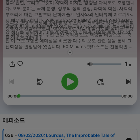
경과 원인, 그리고 그것이 사회에 미치는 영향을 다각도로 조명합니
다. 보도 분야는 국제 분쟁, 정부의 정책 결정, 과학적 혁신, 사회적
부조리에 대한 고발부터 문화예술계 인사와의 인터뷰에 이르기까
지 매우 방대합니다. 스콧 펠리(Scott Pelley), 레슬리 스탈(Lesley
오디오 포맷의 특성에 맞춰 현장의 소리와 인터뷰 대상자의 육성을
Stahl), 빌 휘태커(Bill Whitaker) 등 CBS 뉴스의 베테랑 특파원들이
생생하게 전달함으로써, 영상 없이도 서술의 몰입도를 높이는 구성
각 취재를 담당하며, 이들의 객관적인 질문과 서술을 통해 사건의
을 취하고 있습니다. 수십 년간 축적된 보도 역량을 바탕으로 구축
본질에 접근합니다.
된 이 프로그램은 에미상을 비롯한 다수의 보도 관련 상을 통해 그
신뢰성을 인정받아 왔습니다. 60 Minutes 팟캐스트는 전통적인 방
송 저널리즘의 가치를 디지털 오디오 환경에 맞게 변용하여, 청취자
들이 고품질의 시사 보도를 접할 수 있는 경로를 제공합니다. 각 에
1
피소드는 독립적인 여러 세그먼트로 나뉘어 있으며, 각 주제는 심도
x
음량
있는 리서치와 현장 취재를 통해 완성된 논리적인 구조를 갖추고 있
습니다.
00:00
00:00
에피소드
-
636
08/02/2026: Lourdes, The Improbable Tale of