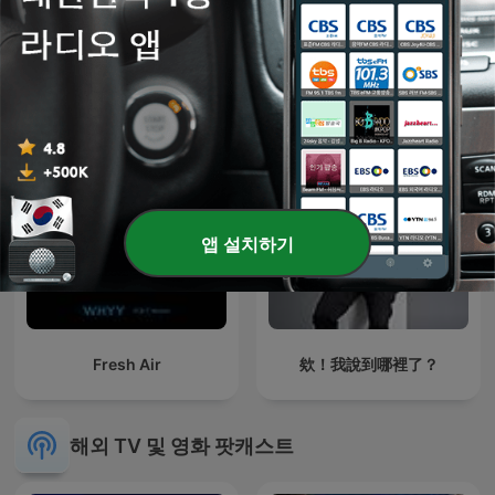
24시간 찬양방송-와우씨씨
박하선의 씨네타운
엠
앱 설치하기
Fresh Air
欸！我說到哪裡了？
해외 TV 및 영화 팟캐스트