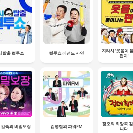
지라시 '웃음이 
시탈출 컬투쇼
컬투쇼 레전드 사연
편지'
정오의 희망곡 
 김숙의 비밀보장
김영철의 파워FM
니다