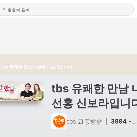
tbs 유쾌한 만남 나선홍 신보라입니다
tbs 유쾌한 만남 
선홍 신보라입니
tbs 교통방송
|
3894 - 11.16(금) 4부 [별난 차트! 노래 한곡 추가열~] (G.추가열)