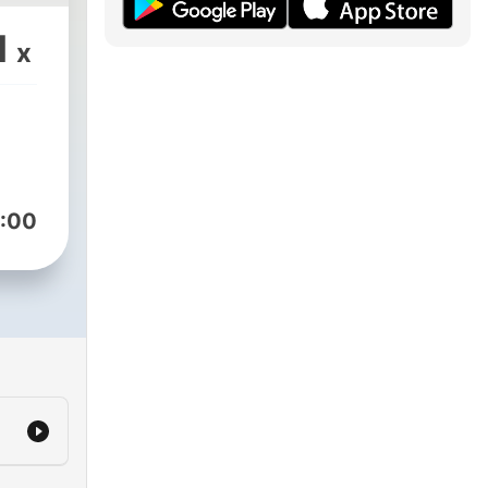
1
x
:00