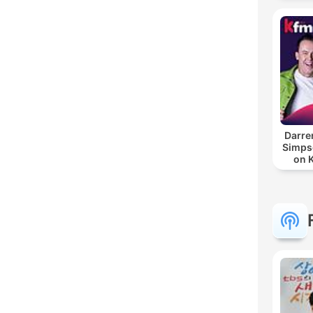
Darre
Simpso
on 