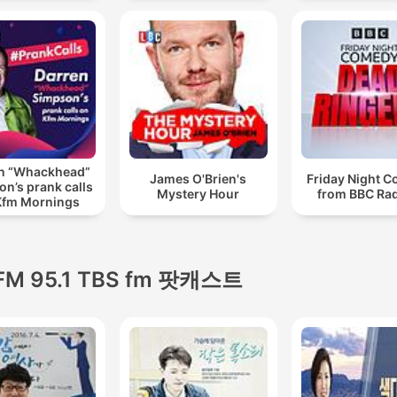
n “Whackhead”
James O'Brien's
Friday Night 
n’s prank calls
Mystery Hour
from BBC Rad
Kfm Mornings
FM 95.1 TBS fm 팟캐스트