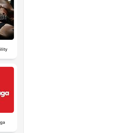
lity
aga