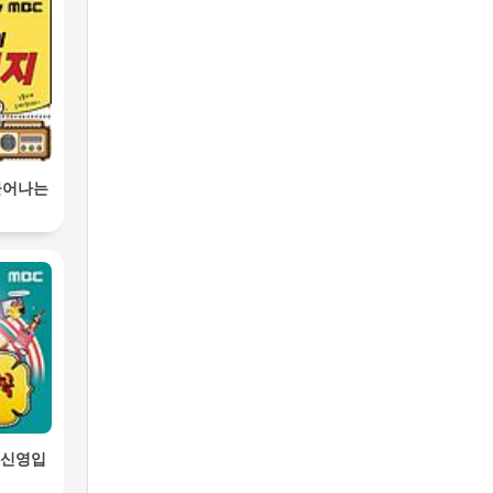
묻어나는
김신영입