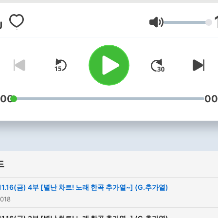
음량
:00
00
드
11.16(금) 4부 [별난 차트! 노래 한곡 추가열~] (G.추가열)
2018