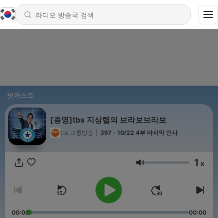
팟캐스트
[종영]tbs 지상렬의 브라보브라보
tbs 교통방송
|
397 - 10/22 4부 마지막 인사
1
x
음량
00:00
00:00