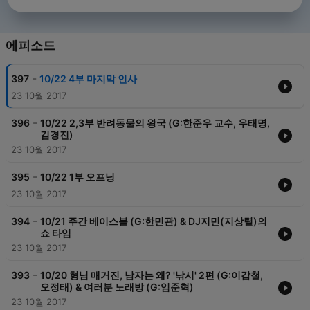
에피소드
-
397
10/22 4부 마지막 인사
23 10월 2017
-
396
10/22 2,3부 반려동물의 왕국 (G:한준우 교수, 우태명,
김경진)
23 10월 2017
-
395
10/22 1부 오프닝
23 10월 2017
-
394
10/21 주간 베이스볼 (G:한민관) & DJ지민(지상렬)의
쇼 타임
23 10월 2017
-
393
10/20 형님 매거진, 남자는 왜? '낚시' 2편 (G:이갑철,
오정태) & 여러분 노래방 (G:임준혁)
23 10월 2017