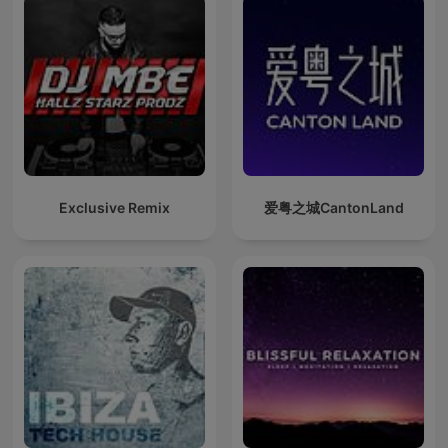
Exclusive Remix
爱粤之城CantonLand