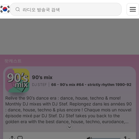
팟캐스트
90's mix
DJ STEF
|
66 - 90's mix #64 - strictly rhythm 1990-92
Relive the 90’s dance era : dance, house, techno & more!
Monthly DJ mixes with DJ Stef. Replongez dans les années 90
: dance, house, techno & plus encore ! Chaque mois un nouvel
épisode mixé par DJ Stef. DJ Stef takes you back to the
golden era with the best dance, house, techno, eurodance,
acid, new beat and more... Relive the 90’s club & rave vibes –
remixed and reimagined for today. ♻️ 90’s mix – recycled
1