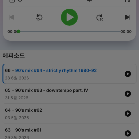
x
music from the 90’s! Subscribe now and get a new DJ mix
음량
every month. DJ Stef vous fait revivre la folie des années 90
avec les meilleurs sons dance, house, techno, eurodance, acid,
new beat et plus encore... Redécouvrez les meilleurs sons 90’s
– mixés et remixés comme à l’époque des clubs et raves. ♻️
90’s mix – recycle la musique des années 90 ! Abonnez-vous
00:00
00:00
pour découvrir un nouveau mix chaque mois.
에피소드
-
66
90's mix #64 - strictly rhythm 1990-92
28 6월 2026
-
65
90's mix #63 - downtempo part. IV
31 5월 2026
-
64
90's mix #62
03 5월 2026
-
63
90's mix #61
29 3월 2026