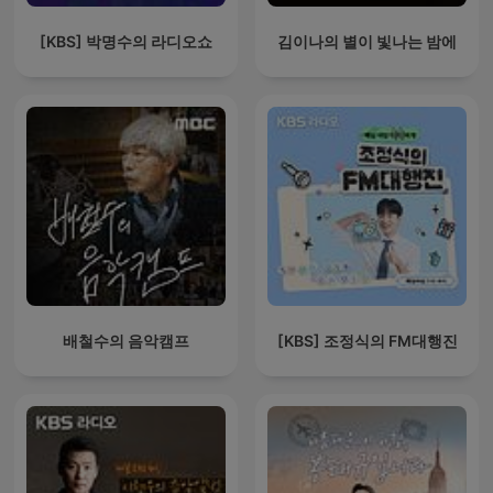
[KBS] 박명수의 라디오쇼
김이나의 별이 빛나는 밤에
배철수의 음악캠프
[KBS] 조정식의 FM대행진