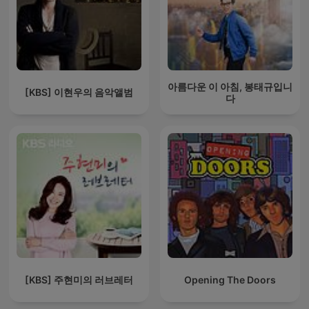
아름다운 이 아침, 봉태규입니
[KBS] 이현우의 음악앨범
다
[KBS] 주현미의 러브레터
Opening The Doors