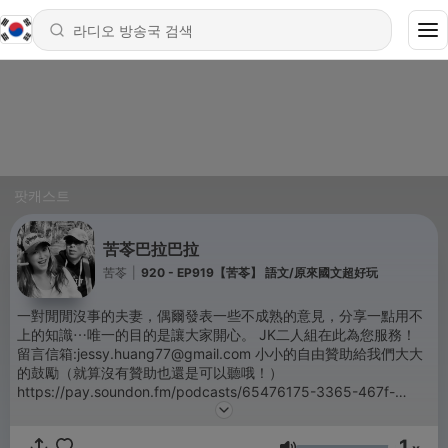
팟캐스트
苦苓巴拉巴拉
苦苓
|
920 - EP919【苦苓】 語文/原來國文超好玩
一對閒閒沒事的夫妻，偶爾發表一些不成熟的意見，分享一點用不
上的知識⋯唯一的目的是讓大家開心。 JK二人組在此為您服務！
留言信箱:jessy.huang77@gmail.com 小小的自由贊助給我們大大
的鼓勵（就算沒有贊助也還是可以聽哦！）
https://pay.soundon.fm/podcasts/65476175-3365-467f-
b3cc-a9effe6d7e88 -- Hosting provided by
SoundOn
1