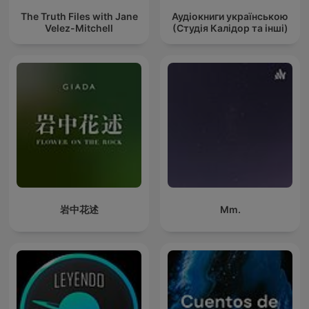
The Truth Files with Jane
Аудіокниги українською
Velez-Mitchell
(Студія Калідор та інші)
岩中花述
Mm.