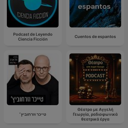
Podcast de Leyendo
Cuentos de espantos
Ciencia Ficción
Θέατρο με Αγγελή
טייכר וזרחוביץ׳
Γεωργία, ραδιοφωνικά
θεατρικά έργα