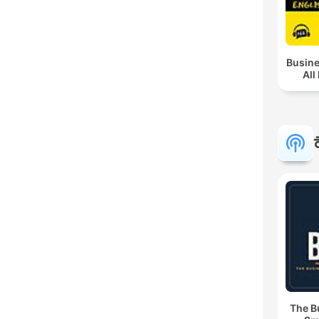
Busine
All
The B