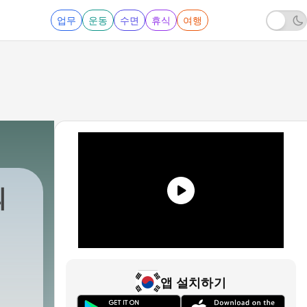
업무
운동
수면
휴식
여행
의
앱 설치하기