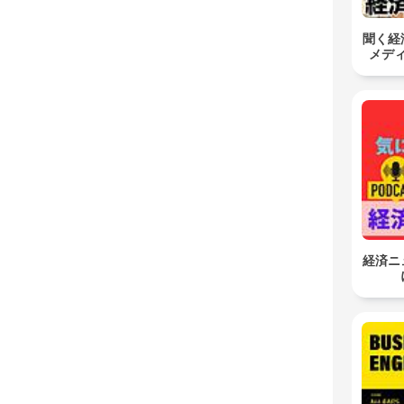
聞く経
メデ
経済ニ