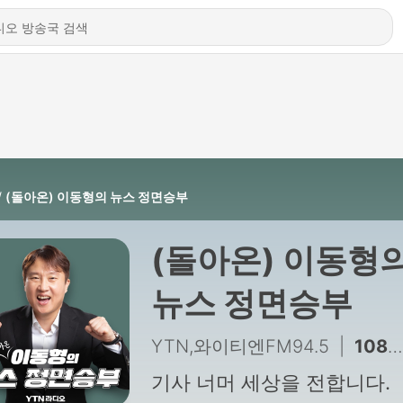
(돌아온) 이동형의 뉴스 정면승부
(돌아온) 이동형
뉴스 정면승부
YTN,와이티엔FM94.5
|
10885 - 김남근 "'주택 수 → 가액' 부동산 세제 개편, 똘똘한 한 채 경계하기 위해 나온 것"
기사 너머 세상을 전합니다.