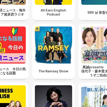
済ニュース - 海外
All Ears English
SBS 낮 종
ィア超多読ラジオ
Podcast
真誠present
ュース 今日の気
The Ramsey Show
佳代子・森本晋
になる話題
うぞご自由