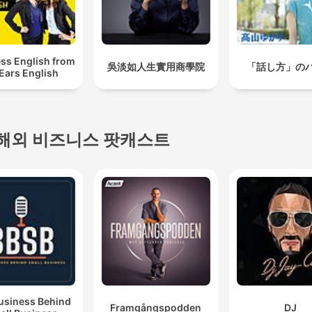
ss English from
吳淡如人生實用商學院
「話し方」の
 Ears English
해외 비즈니스 팟캐스트
usiness Behind
Framgångspodden
DJ