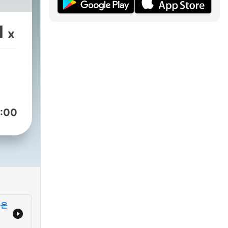
1
x
:00
나온