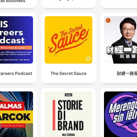
all Business
Careers Podcast
The Secret Sauce
財經一路