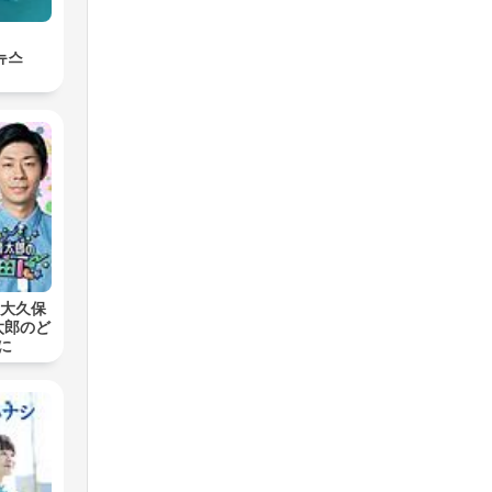
합뉴스
s 大久保
太郎のど
に