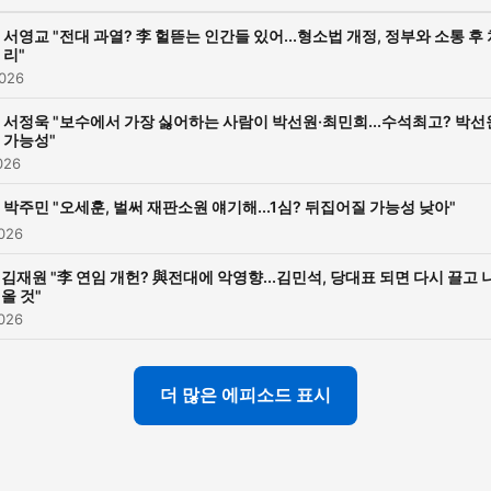
서영교 "전대 과열? 李 헐뜯는 인간들 있어...형소법 개정, 정부와 소통 후 
리"
026
서정욱 "보수에서 가장 싫어하는 사람이 박선원·최민희...수석최고? 박선
가능성"
026
박주민 "오세훈, 벌써 재판소원 얘기해...1심? 뒤집어질 가능성 낮아"
026
김재원 "李 연임 개헌? 與전대에 악영향...김민석, 당대표 되면 다시 끌고 
올 것"
026
더 많은 에피소드 표시