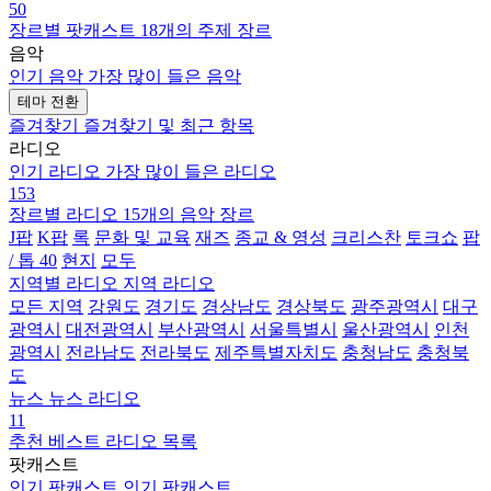
50
장르별 팟캐스트
18개의 주제 장르
음악
인기 음악
가장 많이 들은 음악
테마 전환
즐겨찾기
즐겨찾기 및 최근 항목
라디오
인기 라디오
가장 많이 들은 라디오
153
장르별 라디오
15개의 음악 장르
J팝
K팝
록
문화 및 교육
재즈
종교 & 영성
크리스찬
토크쇼
팝
/ 톱 40
현지
모두
지역별 라디오
지역 라디오
모든 지역
강원도
경기도
경상남도
경상북도
광주광역시
대구
광역시
대전광역시
부산광역시
서울특별시
울산광역시
인천
광역시
전라남도
전라북도
제주특별자치도
충청남도
충청북
도
뉴스
뉴스 라디오
11
추천
베스트 라디오 목록
팟캐스트
인기 팟캐스트
인기 팟캐스트