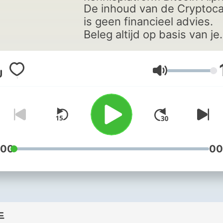
De inhoud van de Cryptoca
is geen financieel advies.
Beleg altijd op basis van je
eigen overwegingen en
onderzoek.
음량
:00
00
드