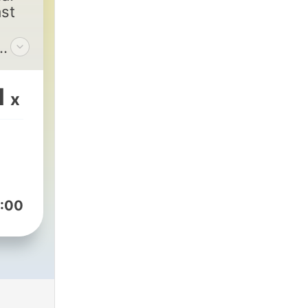
st
1
x
:00