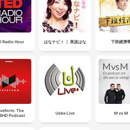
D Radio Hour
はなナビ！ ｜ 美波はな
下班經濟
veform: The
Usbe Live
M vs M
BHD Podcast