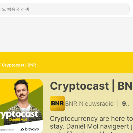
Cryptocast | BNR
Cryptocast | B
BNR Nieuwsradio
|
983 - Crypto Update: Ook Nederlanders slachtoffer van kwetsbare Coldcard-wallet
Cryptocurrency are here to
stay. Daniël Mol navigeert 