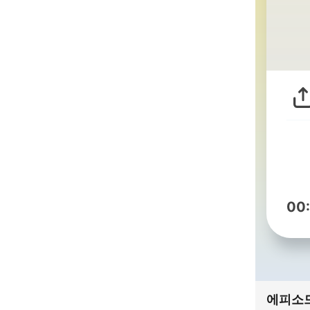
00
에피소