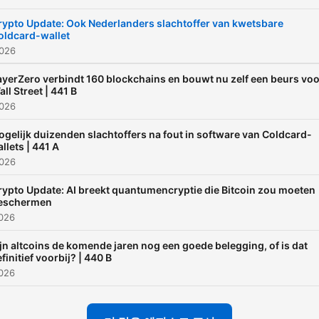
rypto Update: Ook Nederlanders slachtoffer van kwetsbare
oldcard-wallet
026
ayerZero verbindt 160 blockchains en bouwt nu zelf een beurs voo
ll Street | 441 B
026
gelijk duizenden slachtoffers na fout in software van Coldcard-
llets | 441 A
026
rypto Update: AI breekt quantumencryptie die Bitcoin zou moeten
eschermen
026
jn altcoins de komende jaren nog een goede belegging, of is dat
finitief voorbij? | 440 B
026