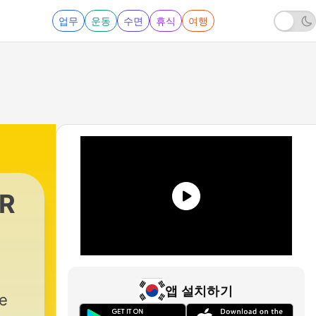
업무
운동
수면
휴식
여행
NR
앱 설치하기
je