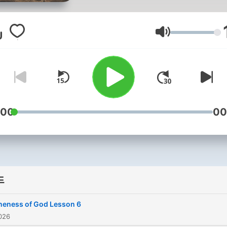
음량
:00
00
드
neness of God Lesson 6
026