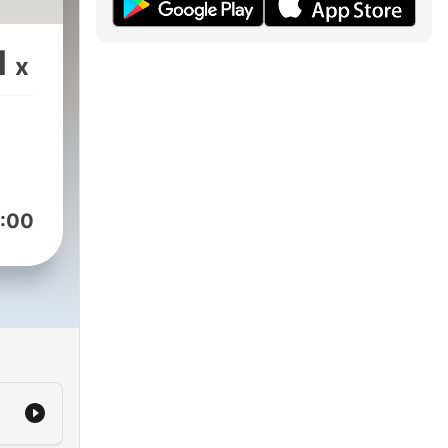
1
x
:00