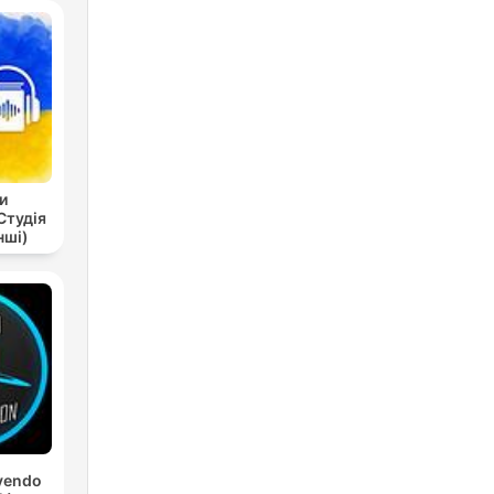
и
Студія
нші)
yendo