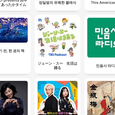
 presents 田中
장일범의 유쾌한 클래식
This American
 あったかタイム
 전, 한 권의 책
ジェーン・スー 生活は
민음사 라
踊る