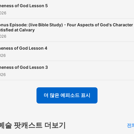
neness of God Lesson 5
026
nus Episode: (live Bible Study) - Four Aspects of God's Character
tisfied at Calvary
026
eness of God Lesson 4
026
neness of God Lesson 3
026
더 많은 에피소드 표시
예술 팟캐스트 더보기
전