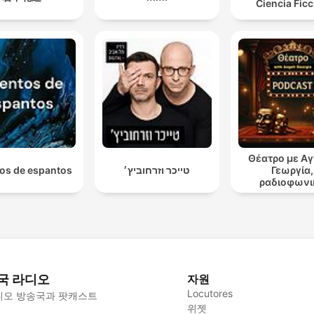
Ciencia Fic
Θέατρο με Α
os de espantos
טייכר וזרחוביץ׳
Γεωργία,
ραδιοφωνι
θεατρικά έ
국 라디오
자원
Locutores
디오 방송국과 팟캐스트
위젯