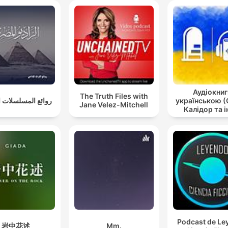
Аудіокниг
The Truth Files with
روائع المسلسلات ال
українською (
Jane Velez-Mitchell
Калідор та і
Podcast de Le
岩中花述
Mm.