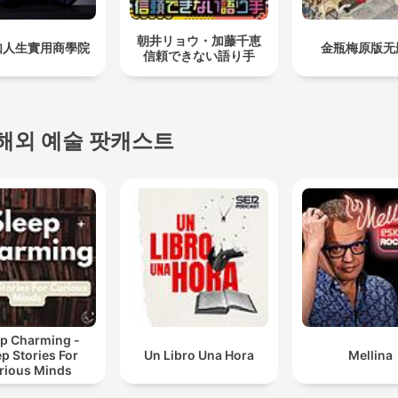
朝井リョウ・加藤千恵
如人生實用商學院
金瓶梅原版无
信頼できない語り手
해외 예술 팟캐스트
ep Charming -
ep Stories For
Un Libro Una Hora
Mellina
rious Minds