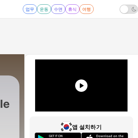
업무
운동
수면
휴식
여행
le
앱 설치하기