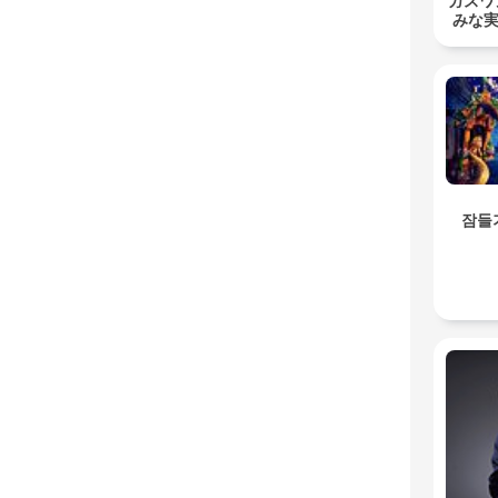
ガスワン
みな実
잠들기