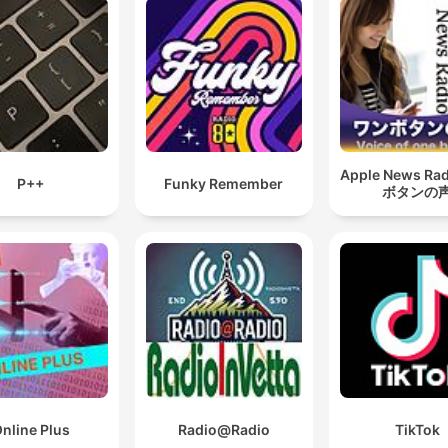
Apple News Ra
P++
Funky Remember
ボタンの
nline Plus
Radio@Radio
TikTok