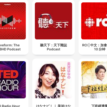
veform: The
聽天下：天下雜誌
RCI | 中文：
BHD Podcast
Podcast
10 分钟
D Radio Hour
はなナビ！ ｜ 美波はな
下班經濟