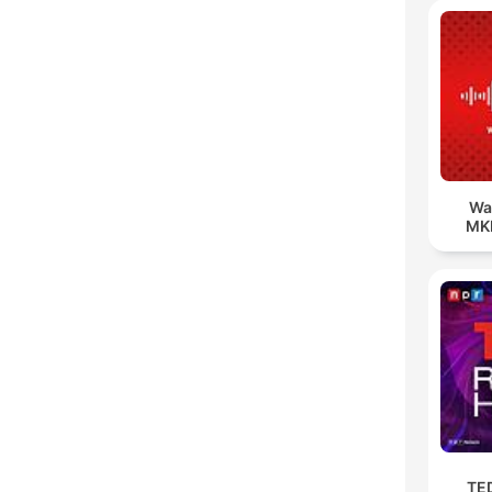
Wa
MK
TE