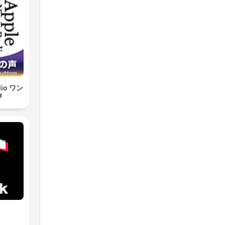
dio ワン
声