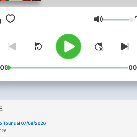
presentati dai migliori Djs
AFRO. Ogni venerdì, immerg
in una serata di pura energ
음량
coinvolgimento, con i beat
irresistibili che hanno scal
le piste da ballo di quell'e
dorata. Riprendi il tuo bigli
per questo tour musicale
:00
00
unico, in onda ogni venerdì
rivivi l'atmosfera
indimenticabile degli anni '
con i suoni AFRO che hann
드
fatto la storia. Non perdere
replica domenicale a
o Tour del 07/08/2026
mezzanotte: AFRO Tour è l
026