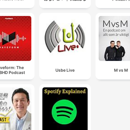
veform: The
Usbe Live
M vs M
BHD Podcast