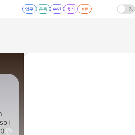
업무
운동
수면
휴식
여행
n
so i
80,