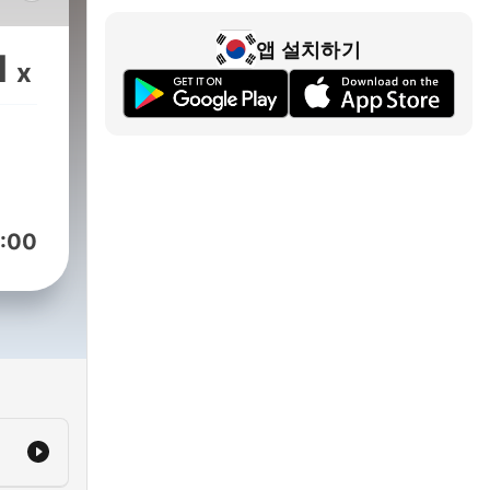
iti
앱 설치하기
1
x
ia e
dato
poca
etto
:00
, e
80
o
 la
a