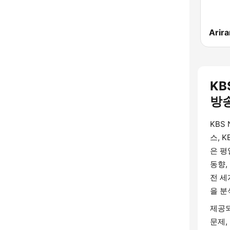
Arir
KB
방
KBS
스, 
은 평
동향,
전 세
을 분
제공되
문제,