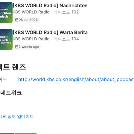
[KBS WORLD Radio] Nachrichten
KBS WORLD Radio - 에피소드 102
08 Jul 2026
[KBS WORLD Radio] Warta Berita
KBS WORLD Radio - 에피소드 104
2 weeks ago
택트 렌즈
이트
http://world.kbs.co.kr/english/about/about_podcas
 네트워크
디오 정보 업데이트