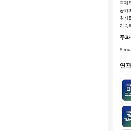
국제적
공하며
취자들
지속적
주파수 
Seoul
연관