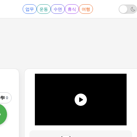
업무
운동
수면
휴식
여행
0