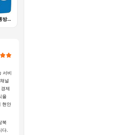
TBS eFM-교통방송 영어전문 라디오
송 서비
 채널
 경제
식을
서 현안
남북
니다.