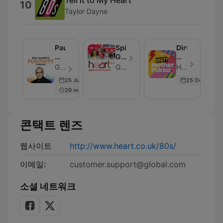
10
Taylor Dayne
Paul
Spice
Dirty
McKenna's
Girls
Mother
Positivity
Reunion
Pukka
Global - 에피소드 129
Global
Heart - 에피소드 266
Podcast
Podcast
with
25 Jun 2024
25 Oct 2024
Anna
29 min
Whitehouse
콘택트 렌즈
웹사이트
http://www.heart.co.uk/80s/
이메일:
customer.support@global.com
소셜 네트워크