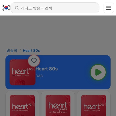
방송국
Heart 80s
Heart 80s
DAB