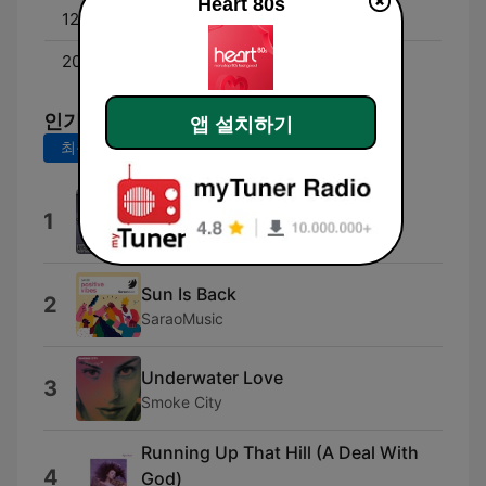
Heart 80s
12:00 - 20:00
Non Stop 80s
20:00 - 00:00
Heart 80s Party
인기 곡
앱 설치하기
최근 7일
최근 30일
Enjoy Yourself
1
A+
Sun Is Back
2
SaraoMusic
Underwater Love
3
Smoke City
Running Up That Hill (A Deal With
4
God)