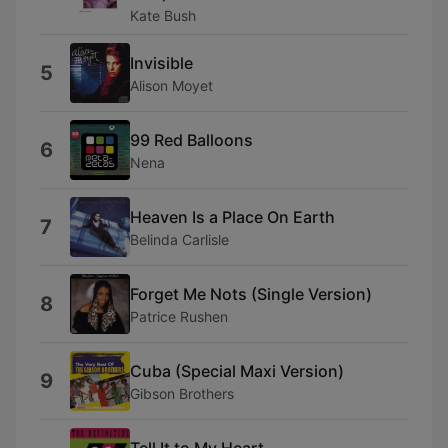
Kate Bush
Invisible
5
Alison Moyet
99 Red Balloons
6
Nena
Heaven Is a Place On Earth
7
Belinda Carlisle
Forget Me Nots (Single Version)
8
Patrice Rushen
Cuba (Special Maxi Version)
9
Gibson Brothers
Tell It to My Heart