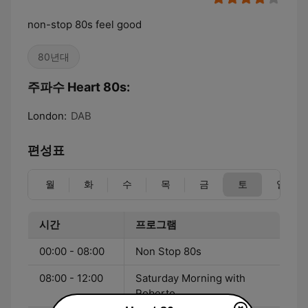
non-stop 80s feel good
80년대
주파수 Heart 80s:
London:
DAB
편성표
월
화
수
목
금
토
일
시간
프로그램
00:00 - 08:00
Non Stop 80s
08:00 - 12:00
Saturday Morning with
Roberto