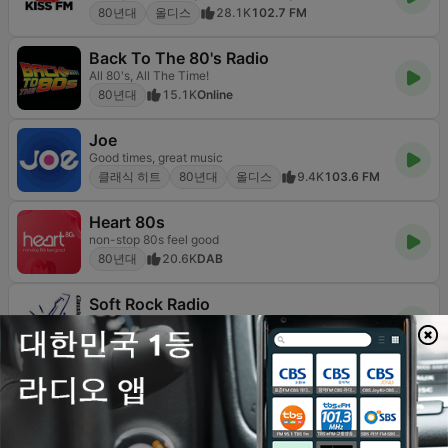
80년대
올디스
28.1K
102.7 FM
Back To The 80's Radio
All 80's, All The Time!
80년대
15.1K
Online
Joe
Good times, great music
클래식 히트
80년대
올디스
9.4K
103.6 FM
Heart 80s
non-stop 80s feel good
80년대
20.6K
DAB
Soft Rock Radio
The Lighter Side of Classic Rock and More!
클래식 록
80년대
올디스
15.3K
Online