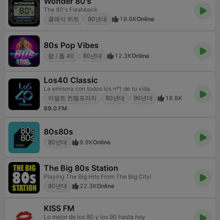
Wonder 80's
The 80's Flashback
클래식 히트
80년대
19.6K
Online
80s Pop Vibes
팝 / 톱 40
80년대
12.3K
Online
Los40 Classic
La emisora con todos los nº1 de tu vida
어덜트 컨템포러리
80년대
90년대
18.8K
89.0 FM
80s80s
80년대
9.9K
Online
The Big 80s Station
Playing The Big Hits From The Big City!
80년대
22.3K
Online
KISS FM
Lo mejor de los 80 y los 90 hasta hoy